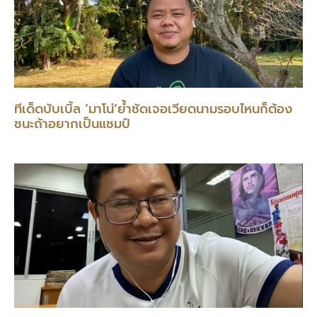
ทีเด็ดบับเบิ้ล ‘มาโน่’ย้ำชัดเจอเวียดนามรอบไหนก็ต้อง
ชนะถ้าอยากเป็นแชมป์