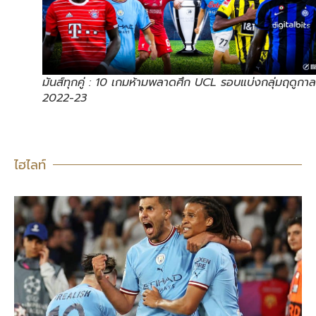
มันส์ทุกคู่ : 10 เกมห้ามพลาดศึก UCL รอบแบ่งกลุ่มฤดูกาล
2022-23
ไฮไลท์