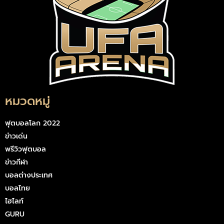
หมวดหมู่
ฟุตบอลโลก 2022
ข่าวเด่น
พรีวิวฟุตบอล
ข่าวกีฬา
บอลต่างประเทศ
บอลไทย
ไฮไลท์
GURU