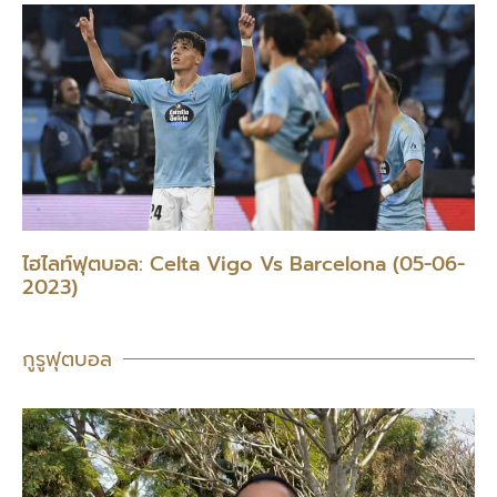
ไฮไลท์ฟุตบอล: Celta Vigo Vs Barcelona (05-06-
2023)
กูรูฟุตบอล