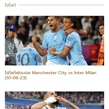
ไฮไลท์
ไฮไลท์ฟุตบอล Manchester City vs Inter Milan
(10-06-23)