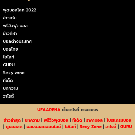
ฟุตบอลโลก 2022
ข่าวเด่น
พรีวิวฟุตบอล
ข่าวกีฬา
บอลต่างประเทศ
บอลไทย
ไฮไลท์
GURU
Sexy zone
ทีเด็ด
บทความ
วาไรตี้
UFAARENA
เว็บวาไรตี้ ครบวงจร
ข่าวล่าสุด
|
บทความ
|
พรีวิวฟุตบอล
|
ทีเด็ด
|
ราคาบอล
|
โปรแกรมบอล
|
ดูบอลสด
|
ผลบอลสดออนไลน์
|
ไฮไลท์
|
Sexy Zone
|
วาไรตี้
|
GURU