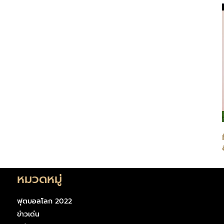
หมวดหมู่
ฟุตบอลโลก 2022
ข่าวเด่น