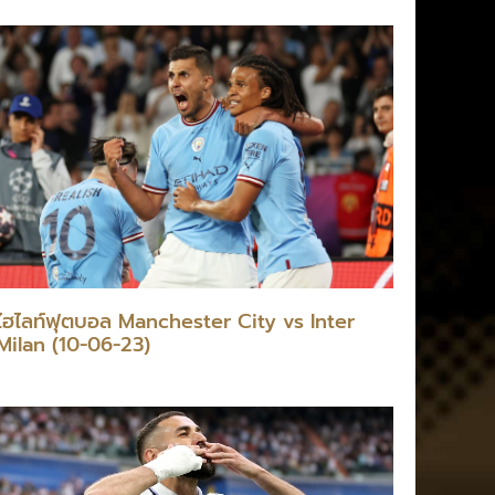
ไฮไลท์ฟุตบอล Manchester City vs Inter
Milan (10-06-23)