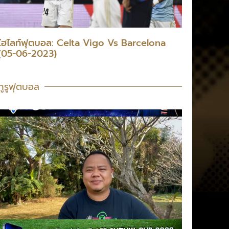
ไฮไลท์ฟุตบอล: Celta Vigo Vs Barcelona
(05-06-2023)
กูรูฟุตบอล