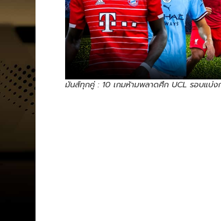
มันส์ทุกคู่ : 10 เกมห้ามพลาดศึก UCL รอบแบ่