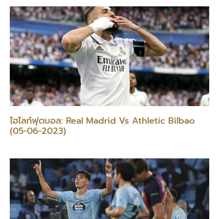
ไฮไลท์ฟุตบอล: Real Madrid Vs Athletic Bilbao
(05-06-2023)