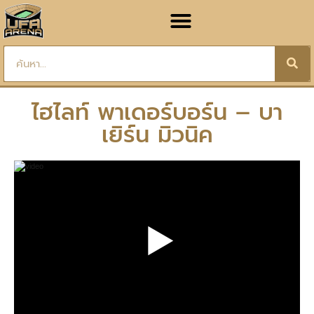
ไฮไลท์ พาเดอร์บอร์น – บา
เยิร์น มิวนิค