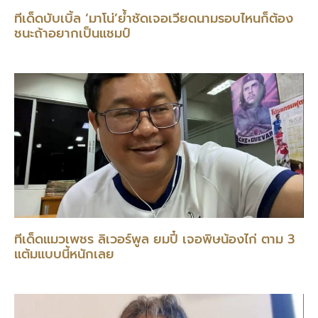
ทีเด็ดบับเบิ้ล ‘มาโน่’ย้ำชัดเจอเวียดนามรอบไหนก็ต้อง
ชนะถ้าอยากเป็นแชมป์
ทีเด็ดแมวเพชร ลิเวอร์พูล ยมปี๋ เจอพิษน้องไก่ ตาม 3
แต้มแบบนี้หนักเลย