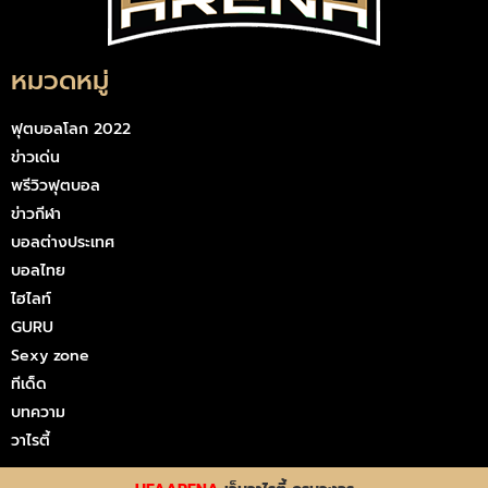
หมวดหมู่
ฟุตบอลโลก 2022
ข่าวเด่น
พรีวิวฟุตบอล
ข่าวกีฬา
บอลต่างประเทศ
บอลไทย
ไฮไลท์
GURU
Sexy zone
ทีเด็ด
บทความ
วาไรตี้