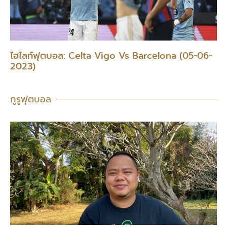
ไฮไลท์ฟุตบอล: Celta Vigo Vs Barcelona (05-06-
2023)
กูรูฟุตบอล