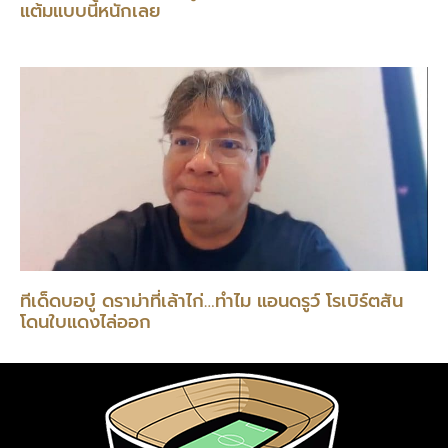
แต้มแบบนี้หนักเลย
ทีเด็ดบอบู๋ ดราม่าที่เล้าไก่…ทำไม แอนดรูว์ โรเบิร์ตสัน
โดนใบแดงไล่ออก