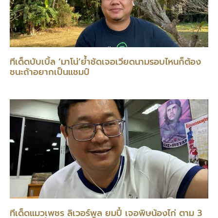
ทีเด็ดบับเบิ้ล ‘มาโน่’ย้ำชัดเจอเวียดนามรอบไหนก็ต้อง
ชนะถ้าอยากเป็นแชมป์
ทีเด็ดแมวเพชร ลิเวอร์พูล ยมปี๋ เจอพิษน้องไก่ ตาม 3