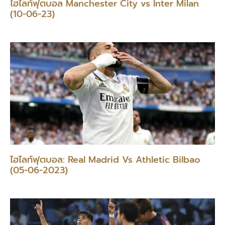
ไฮไลท์ฟุตบอล Manchester City vs Inter Milan
(10-06-23)
ไฮไลท์ฟุตบอล: Real Madrid Vs Athletic Bilbao
(05-06-2023)