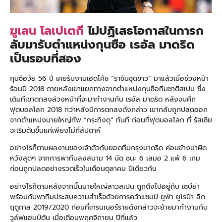
ฆูเลน โลเปเตกี
ไม่ปฏิเสธโอกาสในการก
ลับมารับตำแหน่งกุนซือ เรอัล มาดริด
เป็นรอบที่สอง
กุนซือวัย 56 ปี เคยรับงานเฮดโค้ช “ราชันชุดขาว” มาแล้วเมื่อช่วงหน้า
ร้อนปี 2018 ภายหลังเขาแยกทางจากตำแหน่งกุนซือทีมชาติสเปน ซึ่ง
เดิมทีเขาตกลงล่วงหน้าที่จะมาทำงานกับ เรอัล มาดริด หลังจบศึก
ฟุตบอลโลก 2018 ทว่าหลังมีการตกลงดังกล่าว เขากลับถูกปลดออก
จากตำแหน่งนายใหญ่ทัพ “กระทิงดุ” ทันที ก่อนที่ฟุตบอลโลก ที่ รัสเซีย
จะเริ่มต้นขึ้นแค่เพียงไม่กี่สัปดาห์
อย่างไรก็ตามผลงานของเจ้าตัวกับยอดทีมกรุงมาดริด ค่อนข้างน่าผิด
หวังสุดๆ จากการพาทีมลงสนาม 14 นัด ชนะ 6 เสมอ 2 แพ้ 6 เกม
ก่อนถูกปลดอย่างรวดเร็วในเดือนตุลาคม ปีเดียวกัน
อย่างไรก็ตามหลังจากนั้นนายใหญ่สาวสเปน ถูกดึงไปอยู่กับ เซบีย่า
พร้อมกับพาทีมประสบความสำเร็จด้วยการคว้าแชมป์ ยูฟ่า ยูโรป้า ลีก
ฤดูกาล 2019/2020 ก่อนที่เทรนเนอร์รายดังกล่าวจะย้ายมาทำงานกับ
วูล์ฟแฮมป์ตัน เมื่อเดือนพฤศจิกายน ปีที่แล้ว