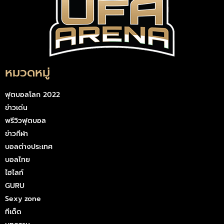
หมวดหมู่
ฟุตบอลโลก 2022
ข่าวเด่น
พรีวิวฟุตบอล
ข่าวกีฬา
บอลต่างประเทศ
บอลไทย
ไฮไลท์
GURU
Sexy zone
ทีเด็ด