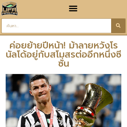
ค่อยย้ายปีหน้า! ม้าลายหวังโร
นัลโด้อยู่กับสโมสรต่ออีกหนึ่งซี
ซั่น