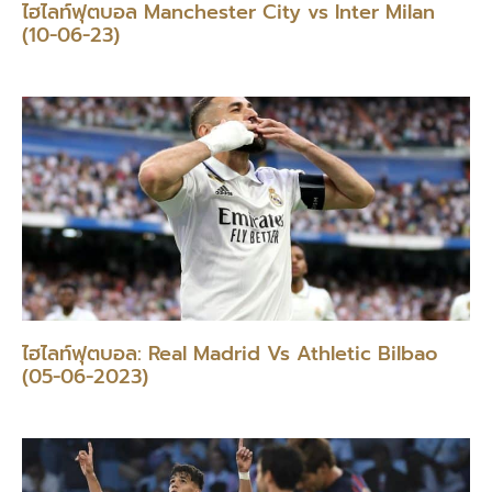
ไฮไลท์ฟุตบอล Manchester City vs Inter Milan
(10-06-23)
ไฮไลท์ฟุตบอล: Real Madrid Vs Athletic Bilbao
(05-06-2023)