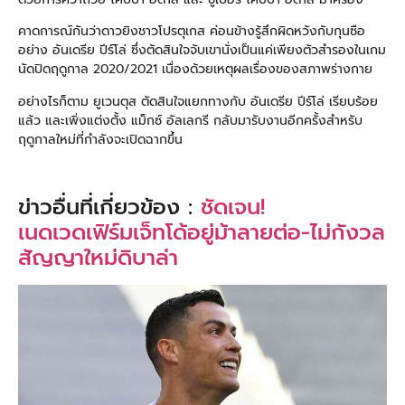
คาดการณ์กันว่าดาวยิงชาวโปรตุเกส ค่อนข้างรู้สึกผิดหวังกับกุนซือ
อย่าง อันเดรีย ปีร์โล่ ซึ่งตัดสินใจจับเขานั่งเป็นแค่เพียงตัวสำรองในเกม
นัดปิดฤดูกาล 2020/2021 เนื่องด้วยเหตุผลเรื่องของสภาพร่างกาย
อย่างไรก็ตาม ยูเวนตุส ตัดสินใจแยกทางกับ อันเดรีย ปีร์โล่ เรียบร้อย
แล้ว และเพิ่งแต่งตั้ง แม็กซ์ อัลเลกรี กลับมารับงานอีกครั้งสำหรับ
ฤดูกาลใหม่ที่กำลังจะเปิดฉากขึ้น
ข่าวอื่นที่เกี่ยวข้อง :
ชัดเจน!
เนดเวดเฟิร์มเจ็ทโด้อยู่ม้าลายต่อ-ไม่กังวล
สัญญาใหม่ดิบาล่า