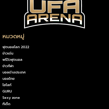
หมวดหมู่
ฟุตบอลโลก 2022
ข่าวเด่น
พรีวิวฟุตบอล
ข่าวกีฬา
บอลต่างประเทศ
บอลไทย
ไฮไลท์
GURU
Sexy zone
ทีเด็ด