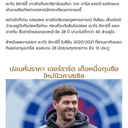
เมาโร อิคาร์ดี้ ดาวยิงทีมชาติอาร์เจนตินา จาก ปารีส แซงต์-แชร์กแมง
เข้ามาเสริมทัพช่วงตลาดนักเตะเดือนมกราคมนี้
อย่างไรก็ตาม เปแอสเช อาจยังต้องรอดูสถานการณ์ คีเลียน เอ็มบัปเป้
ว่าจะอยู่กับทีมต่อหรือไหม ก่อนที่จะตัดสินใจปล่อย เมาโร อิคาร์ดี้ ออก
จากทีม ซึ่งค่าตัวของกองหน้าวัย 28 ปี น่าจะไม่ต่ำกว่า 40 ล้านยูโร
สำหรับผลงานของ เมาโร อิคาร์ดี้ ในซีซั่น 2020/2021 ที่ผ่านมากับยอด
ทีมแห่งกรุงปารีส ลงสนาม 28 นัดรวมทุกรายการ ยิง 13 ประตู
บ่อนหั่นราคา เจอร์ราร์ด เต็งหนึ่งกุนซือ
ใหม่นิวคาสเซิล