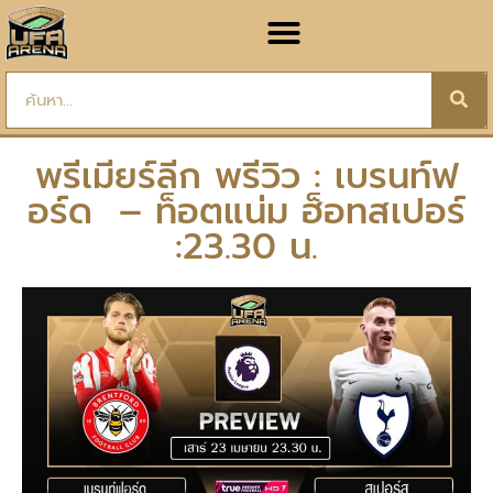
พรีเมียร์ลีก พรีวิว : เบรนท์ฟ
อร์ด – ท็อตแน่ม ฮ็อทสเปอร์
:23.30 น.