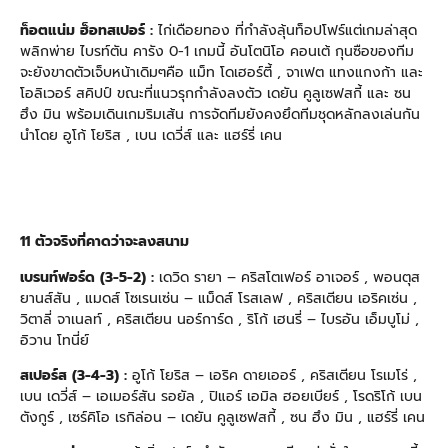
ท็อตแน่ม ฮ็อทสเปอร์ :
ไก่เดือยทอง ที่กำลังลุ้นท็อปโฟร์แต่เกมล่าสุด
พลิกพ่าย ไบรท์ตัน คารัง 0-1 เกมนี้ อันโตนิโอ คอนเต้ กุนซือของทีม
จะยังขาดตัวเจ็บหน้าเดิมๆคือ แม็ท โดเฮอร์ตี้ , จาเฟต แทงแกงก้า และ
โอลิเวอร์ สคิปป์ ขณะที่แนวรุกกำลังลงตัว เดยัน คูลูเซฟสกี้ และ ซน
ฮึง มิน พร้อมเดินเกมริมเส้น การจัดทีมยังคงยึดทีมชุดหลักลงเล่นกัน
นำโดย อูโก้ โยริส , เบน เดวี่ส์ และ แฮร์รี่ เคน
11 ตัวจริงที่คาดว่าจะลงสนาม
เบรนท์ฟอร์ด (3-5-2) :
เดวิด รายา – คริสโตเฟอร์ อาเจอร์ , พอนตุส
ยานส์สัน , แมดส์ โซเรนเซ่น – แม็ดส์ โรสเลฟ , คริสเตียน เอริคเซ่น ,
วิตาลี่ จาเนลท์ , คริสเตียน นอร์การ์ด , ริโก้ เฮนรี่ – ไบรอัน เอ็มบูโม่ ,
อิวาน โทนี่ย์
สเปอร์ส (3-4-3) :
อูโก้ โยริส – เอริค ดายเออร์ , คริสเตียน โรเมโร่ ,
เบน เดวี่ส์ – เอเมอร์สัน รอยัล , ปิแอร์ เอมิล ฮอยเบียร์ , โรดริโก้ เบน
ตังกูร์ , เซร์คิโอ เรกิล่อน – เดยัน คูลูเซฟสกี้ , ซน ฮึง มิน , แฮร์รี่ เคน