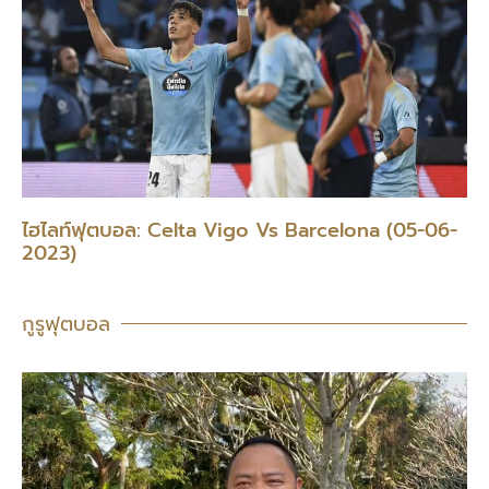
ไฮไลท์ฟุตบอล: Celta Vigo Vs Barcelona (05-06-
2023)
กูรูฟุตบอล