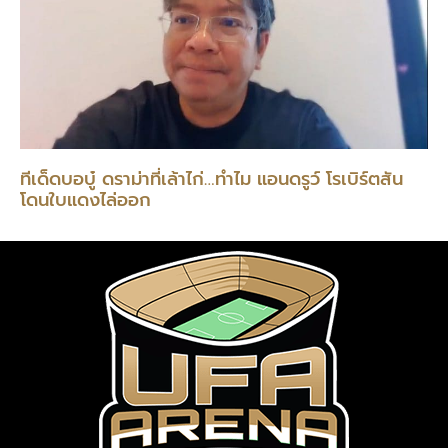
ทีเด็ดบอบู๋ ดราม่าที่เล้าไก่…ทำไม แอนดรูว์ โรเบิร์ตสัน
โดนใบแดงไล่ออก