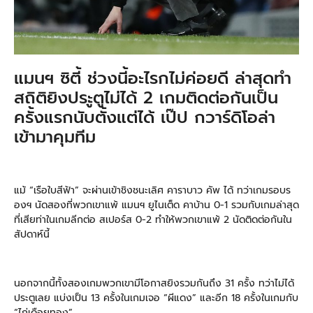
แมนฯ ซิตี้ ช่วงนี้อะไรกไม่ค่อยดี ล่าสุดทำ
สถิติยิงประูตูไม่ได้ 2 เกมติดต่อกันเป็น
ครั้งแรกนับตั้งแต่ได้ เป๊ป กวาร์ดิโอล่า
เข้ามาคุมทีม
แม้ “เรือใบสีฟ้า” จะผ่านเข้าชิงชนะเลิศ คาราบาว คัพ ได้ ทว่าเกมรอบร
องฯ นัดสองที่พวกเขาแพ้ แมนฯ ยูไนเต็ด คาบ้าน 0-1 รวมกับเกมล่าสุด
ที่เสียท่าในเกมลีกต่อ สเปอร์ส 0-2 ทำให้พวกเขาแพ้ 2 นัดติดต่อกันใน
สัปดาห์นี้
นอกจากนี้ทั้งสองเกมพวกเขามีโอกาสยิงรวมกันถึง 31 ครั้ง ทว่าไม่ได้
ประตูเลย แบ่งเป็น 13 ครั้งในเกมเจอ “ผีแดง” และอีก 18 ครั้งในเกมกับ
“ไก่เดือยทอง”