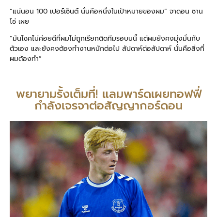
“แน่นอน 100 เปอร์เซ็นต์ นั่นคือหนึ่งในเป้าหมายของผม” จาดอน ซาน
โช่ เผย
“มันโชคไม่ค่อยดีที่ผมไม่ถูกเรียกติดทีมรอบนนี้ แต่ผมยังคงมุ่งมั่นกับ
ตัวเอง และยังคงต้องทำงานหนักต่อไป สัปดาห์ต่อสัปดาห์ นั่นคือสิ่งที่
ผมต้องทำ”
พยายามรั้งเต็มที่! แลมพาร์ดเผยทอฟฟี่
กำลังเจรจาต่อสัญญากอร์ดอน