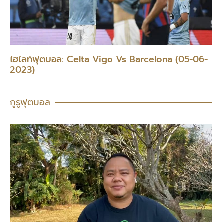
ไฮไลท์ฟุตบอล: Celta Vigo Vs Barcelona (05-06-
2023)
กูรูฟุตบอล