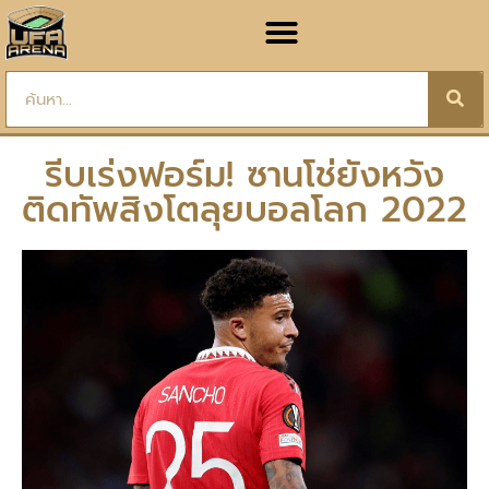
รีบเร่งฟอร์ม! ซานโช่ยังหวัง
ติดทัพสิงโตลุยบอลโลก 2022