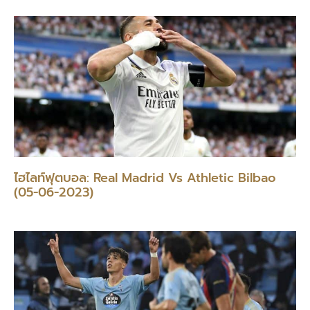
ไฮไลท์ฟุตบอล: Real Madrid Vs Athletic Bilbao
(05-06-2023)