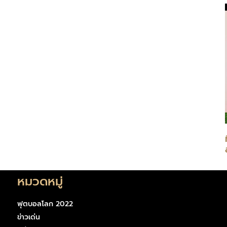
หมวดหมู่
ฟุตบอลโลก 2022
ข่าวเด่น