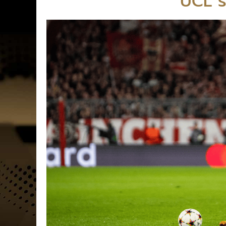
UCL ร