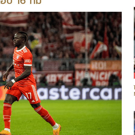
อบ 16 ทีม