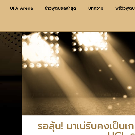
UFA Arena
ข่าวฟุตบอลล่าสุด
บทความ
พรีวิวฟุต
รอลุ้น! มาเน่รับคงเป็น