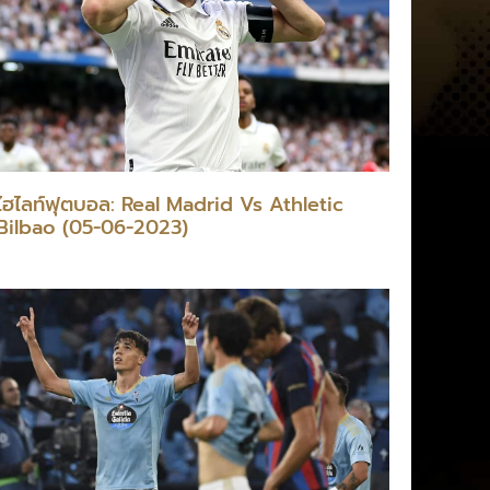
ไฮไลท์ฟุตบอล: Real Madrid Vs Athletic
Bilbao (05-06-2023)