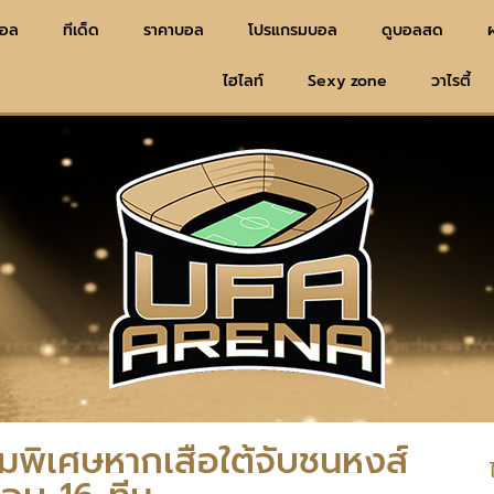
บอล
ทีเด็ด
ราคาบอล
โปรแกรมบอล
ดูบอลสด
ไฮไลท์
Sexy zone
วาไรตี้
เกมพิเศษหากเสือใต้จับชนหงส์