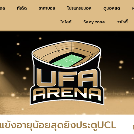
บอล
ทีเด็ด
ราคาบอล
โปรแกรมบอล
ดูบอลสด
ไฮไลท์
Sexy zone
วาไรตี้
ิแข้งอายุน้อยสุดยิงประตูUCL