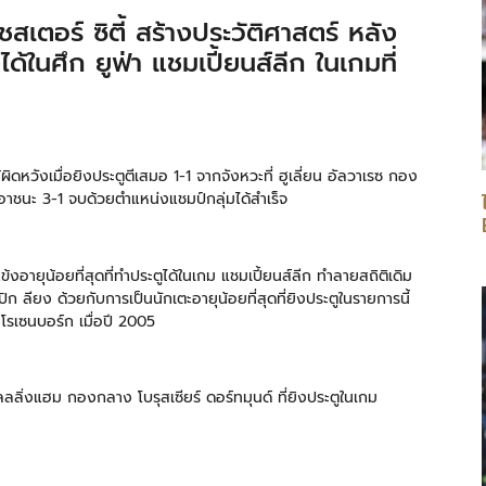
เตอร์ ซิตี้ สร้างประวัติศาสตร์ หลัง
ได้ในศึก ยูฟ่า แชมเปี้ยนส์ลีก ในเกมที่
้ผิดหวังเมื่อยิงประตูตีเสมอ 1-1 จากจังหวะที่ ฮูเลี่ยน อัลวาเรซ กอง
เอาชนะ 3-1 จบด้วยตำแหน่งแชมป์กลุ่มได้สำเร็จ
งอายุน้อยที่สุดที่ทำประตูได้ในเกม แชมเปี้ยนส์ลีก ทำลายสถิติเดิม
ปิก ลียง ด้วยกับการเป็นนักเตะอายุน้อยที่สุดที่ยิงประตูในรายการนี้
บ โรเซนบอร์ก เมื่อปี 2005
บลลลิ่งแฮม กองกลาง โบรุสเซียร์ ดอร์ทมุนด์ ที่ยิงประตูในเกม