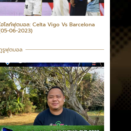
ไฮไลท์ฟุตบอล: Celta Vigo Vs Barcelona
(05-06-2023)
กูรูฟุตบอล