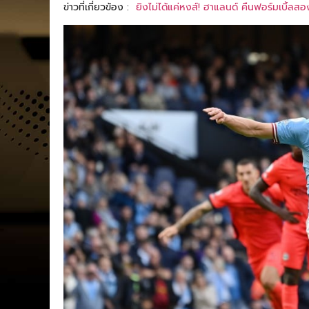
ข่าวที่เกี่ยวข้อง :
ยิงไม่ได้แค่หงส์! ฮาแลนด์ คืนฟอร์มเบิ้