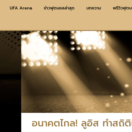
UFA Arena
ข่าวฟุตบอลล่าสุด
บทความ
พรีวิวฟุต
อนาคตไกล! ลูอิส ทำสถิต