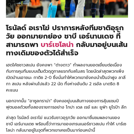
โรนัลด์ อเราโฆ่
ปราการหลังทีมชาติอุรุก
วัย ออกมายกย่อง ชาบี เอร์นานเดซ ที่
สามารถพา
บาร์เซโลน่า
กลับมาอยู่บนเส้น
ทางเดิมของตัวได้สำเร็จ
เฮดโค้ชชาวสเปน ยังคงพา “ต่างดาว” ทำผลงานยอดเยี่ยมต่อเนื่อง
กับการคุมทีมแบบเต็มตัวฤดูกาลแรกกับสโมสร โดยนัดล่าสุดพวกเพิ่ง
เปิดบ้านเอาชนะ กาดิซ 2-0 ซึ่งนั่นทำให้พวกเขายังคงนำเป็นจ่าฝูง ลาลี
กา สเปน หลังผ่านไปแล้ว 22 นัด ทิ้งห่างอันดับ 2 เรอัล มาดริด 8
คะแนน
นอกจากนั้น “อาซูลกราน่า” ยังคงอยู่บนเส้นทางของการลุ้นแชมป์
ฟุตบอลถ้วยทั้งสองรายการอย่าง โกปา เดล เรย์ และ ยูฟ่า ยูโรป้า ลีก
ล่าสุด โรนัลด์ อเราโฆ่ แนวรับชาวอุรุกวัย ออกมาชื่นชมผลงานของ
ชาบี เอร์นานเดซ พร้อมชี้ว่าการมาของเทรนเนอร์ชาวสเปน ทำให้ บาร์เซ
โลน่า กลับมาอยู่ในจุดที่พวกเขาเคยเป็นมาก่อนหน้านี้