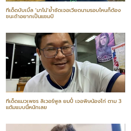
ทีเด็ดบับเบิ้ล ‘มาโน่’ย้ำชัดเจอเวียดนามรอบไหนก็ต้อง
ชนะถ้าอยากเป็นแชมป์
ทีเด็ดแมวเพชร ลิเวอร์พูล ยมปี๋ เจอพิษน้องไก่ ตาม 3
แต้มแบบนี้หนักเลย