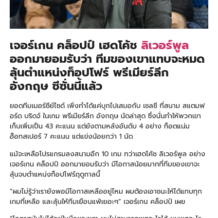
เจอร์เกน คล็อปป์ เฮดโค้ช
ลิเวอร์พูล
ออกมายอมรับว่า ทีมของเขาแทบจะหมด
ลุ้นตำแหน่งท็อปโฟร์ พรีเมียร์ลีก
อังกฤษ
ซีซั่นนี้แล้ว
ยอดทีมเมอร์ซีย์ไซด์ เพิ่งทำได้แค่บุกไปเสมอกับ เชลซี ที่สนาม สแตมฟ
อร์ด บริดจ์ ในเกม พรีเมียร์ลีก อังกฤษ นัดล่าสุด ซึ่งนั่นทำให้พวกเขา
เก็บเพิ่มเป็น 43 คะแนน แต่ยังตามหลังอันดับ 4 อย่าง ท็อตแน่ม
ฮ็อทสเปอร์ 7 คะแนน แต่แข่งน้อยกว่า 1 นัด
แม้จะเหลือโปรแกรมลงสนามอีก 10 เกม ทว่าเฮดโค้ช ลิเวอร์พูล อย่าง
เจอร์เกน คล็อปป์ ออกมายอมรับว่า มีโอกาสน้อยมากที่ทีมของเขาจะ
ลุ้นจบตำแหน่งท็อปโฟร์ฤดูกาลนี้
“ผมไม่รู้ว่าเรายังพอมีโอกาสเหลืออยู่ไหม ผมต้องเอาชนะให้ได้แทบทุก
เกมที่เหลือ และลุ้นให้ทีมเยือนแพ้เยอะๆ” เจอร์เกน คล็อปป์ เผย