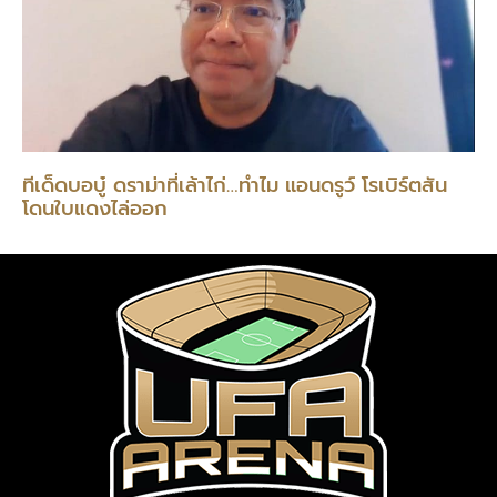
ทีเด็ดบอบู๋ ดราม่าที่เล้าไก่…ทำไม แอนดรูว์ โรเบิร์ตสัน
โดนใบแดงไล่ออก