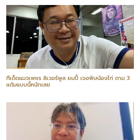
ทีเด็ดแมวเพชร ลิเวอร์พูล ยมปี๋ เจอพิษน้องไก่ ตาม 3
แต้มแบบนี้หนักเลย