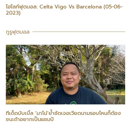
ไฮไลท์ฟุตบอล: Celta Vigo Vs Barcelona (05-06-
2023)
กูรูฟุตบอล
ทีเด็ดบับเบิ้ล ‘มาโน่’ย้ำชัดเจอเวียดนามรอบไหนก็ต้อง
ชนะถ้าอยากเป็นแชมป์