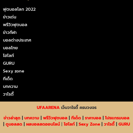
ฟุตบอลโลก 2022
ข่าวเด่น
พรีวิวฟุตบอล
ข่าวกีฬา
บอลต่างประเทศ
บอลไทย
ไฮไลท์
GURU
Sexy zone
ทีเด็ด
บทความ
วาไรตี้
UFAARENA
เว็บวาไรตี้ ครบวงจร
ข่าวล่าสุด
|
บทความ
|
พรีวิวฟุตบอล
|
ทีเด็ด
|
ราคาบอล
|
โปรแกรมบอล
|
ดูบอลสด
|
ผลบอลสดออนไลน์
|
ไฮไลท์
|
Sexy Zone
|
วาไรตี้
|
GURU