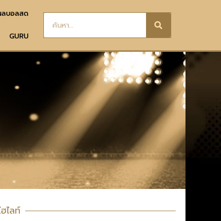
ผลบอลสด
GURU
ไฮไลท์