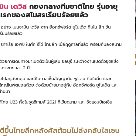
ิน เดวิส
กองกลางทีมชาติไทย รุ่นอายุ
ม่คนแรกของสโมสรเรียบร้อยแล้ว
่าง เบนจามิน เดวิส จาก อ๊อกซ์ฟอร์ด ยูไนเต็ด ทีมใน ลีก วัน
รียบร้อยแล้ว
รท่าเรือ เอฟซี ในศึก รีโว่ ไทยลีก เมื่อฤดูกาลที่แล้ว พร้อมกับลงสนาม
้วยการเดินทางมาเปิดตัวเป็นผู้เล่น ชลบุรี ระหว่างงานเปิดตัวชุดแข่ง
สรระยะเวลา 2 ปี
ย้ายไปอยู่อังกฤษ และมีโอกาสเซ็นสัญญากับ ฟูแล่ม ทีมในศึก เดอะ
ใหญ่ในฟุตบอลถ้วย ต่อด้วยย้ายมาอยู่กับ อ๊อกซ์ฟอร์ด ยูไนเต็ด และ
ผ่านมา
ไทย U23 ทั้งในชุดซีเกมส์ 2021 ที่เวียดนาม และ ชิงแชมป์เอเชีย
ตีขึ้นไทยลีกหลังคัสต้อมไม่ส่งคลับไลเซน