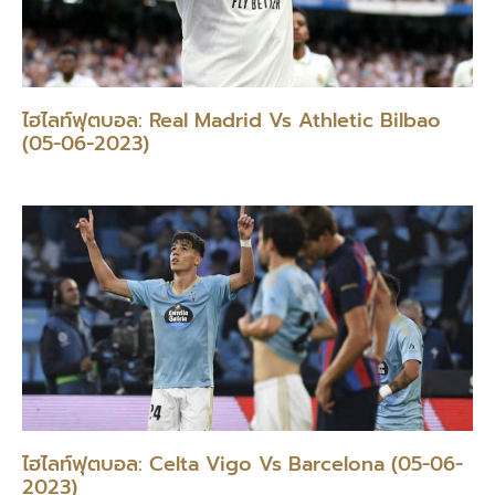
ไฮไลท์ฟุตบอล: Real Madrid Vs Athletic Bilbao
(05-06-2023)
ไฮไลท์ฟุตบอล: Celta Vigo Vs Barcelona (05-06-
2023)