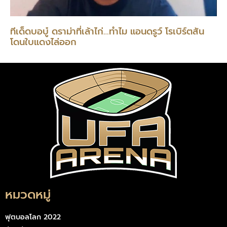
ทีเด็ดบอบู๋ ดราม่าที่เล้าไก่…ทำไม แอนดรูว์ โรเบิร์ตสัน
โดนใบแดงไล่ออก
หมวดหมู่
ฟุตบอลโลก 2022