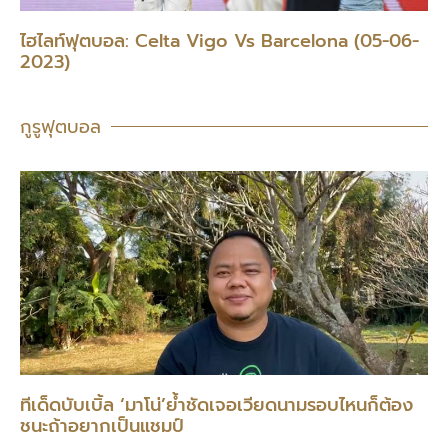
ไฮไลท์ฟุตบอล: Celta Vigo Vs Barcelona (05-06-
2023)
กูรูฟุตบอล
ทีเด็ดบับเบิ้ล ‘มาโน่’ย้ำชัดเจอเวียดนามรอบไหนก็ต้อง
ชนะถ้าอยากเป็นแชมป์