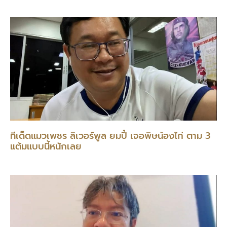
ทีเด็ดแมวเพชร ลิเวอร์พูล ยมปี๋ เจอพิษน้องไก่ ตาม 3
แต้มแบบนี้หนักเลย