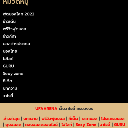
หมวดหมู่
ฟุตบอลโลก 2022
ข่าวเด่น
พรีวิวฟุตบอล
ข่าวกีฬา
บอลต่างประเทศ
บอลไทย
ไฮไลท์
GURU
Sexy zone
ทีเด็ด
บทความ
วาไรตี้
UFAARENA
เว็บวาไรตี้ ครบวงจร
ข่าวล่าสุด
|
บทความ
|
พรีวิวฟุตบอล
|
ทีเด็ด
|
ราคาบอล
|
โปรแกรมบอล
|
ดูบอลสด
|
ผลบอลสดออนไลน์
|
ไฮไลท์
|
Sexy Zone
|
วาไรตี้
|
GURU