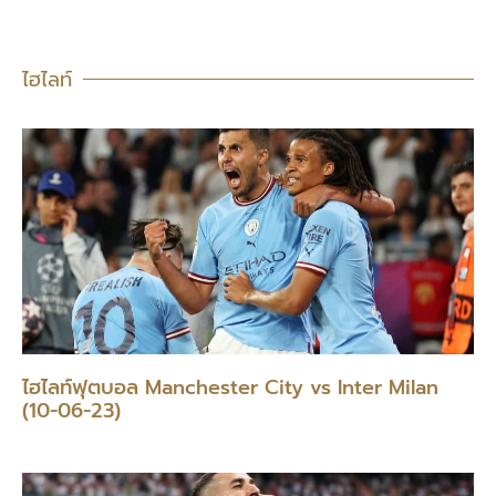
ไฮไลท์
ไฮไลท์ฟุตบอล Manchester City vs Inter Milan
(10-06-23)