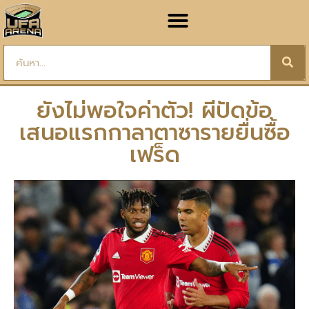
ยังไม่พอใจค่าตัว! ผีปัดข้อ
เสนอแรกกาลาตาซารายยื่นซื้อ
เฟร็ด