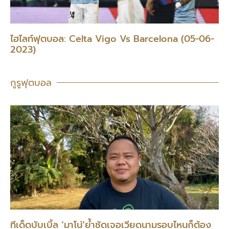
ไฮไลท์ฟุตบอล: Celta Vigo Vs Barcelona (05-06-
2023)
กูรูฟุตบอล
ทีเด็ดบับเบิ้ล ‘มาโน่’ย้ำชัดเจอเวียดนามรอบไหนก็ต้อง