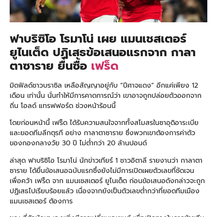
ฟาบริซิโอ โรมาโน่ เผย แมนเชสเตอร์
ยูไนเต็ด ปฏิเสธข้อเสนอแรกจาก กาลา
ตาซาราย ยื่นซื้อ
เฟร็ด
มิดฟิลด์ชาวบราซิล เหลือสัญญาอยู่กับ “ปีศาจแดง” อีกแค่เพียง 12
เดือน เท่านั้น นั่นทำให้มีการคาดการณ์ว่า เขาอาจถูกปล่อยตัวออกจาก
ถิ่น โอลด์ แทรฟฟอร์ด ช่วงหน้าร้อนนี้
โดยก่อนหน้านี้ เฟร็ด ได้รับความสนใจจากทั้งสโมสรในซาอุดิอาระเบีย
และยอดทีมลีกตุรกี อย่าง กาลาตาซาราย ซึ่งพวกเขาต้องการค่าตัว
ของกองกลางวัย 30 ปี ไม่ต่ำกว่า 20 ล้านปอนด์
ล่าสุด ฟาบริซิโอ โรมาโน่ นักข่าวเทียร์ 1 ชาวอิตาลี รายงานว่า กาลาตา
ซาราย ได้ยื่นข้อเสนอฉบับแรกซึ่งยังไม่มีการเปิดเผยตัวเลขที่ชัดเจน
เพื่อคว้า เฟร็ด จาก แมนเชสเตอร์ ยูไนเต็ด ก่อนข้อเสนอดังกล่าวจะถูก
ปฏิเสธไปเรียบร้อยแล้ว เนื่องจากยังเป็นตัวเลขต่ำกว่าที่ยอดทีมเมือง
แมนเชสเตอร์ ต้องการ