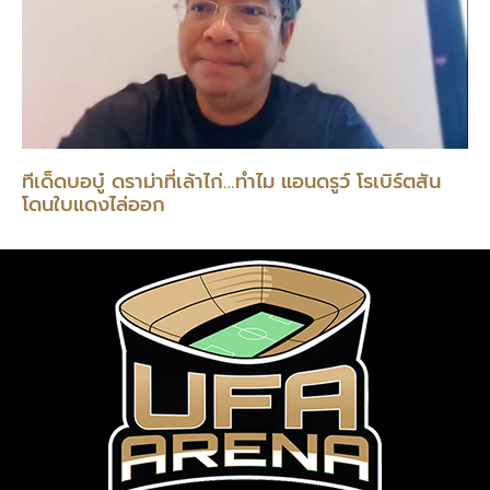
ทีเด็ดบอบู๋ ดราม่าที่เล้าไก่…ทำไม แอนดรูว์ โรเบิร์ตสัน
โดนใบแดงไล่ออก