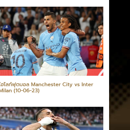
ไฮไลท์ฟุตบอล Manchester City vs Inter
Milan (10-06-23)