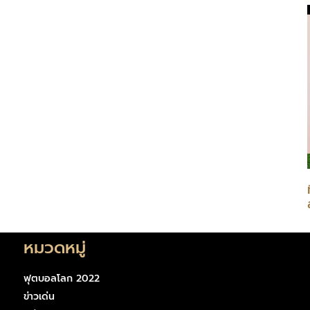
หมวดหมู่
ฟุตบอลโลก 2022
ข่าวเด่น