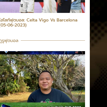
ไฮไลท์ฟุตบอล: Celta Vigo Vs Barcelona
(05-06-2023)
กูรูฟุตบอล