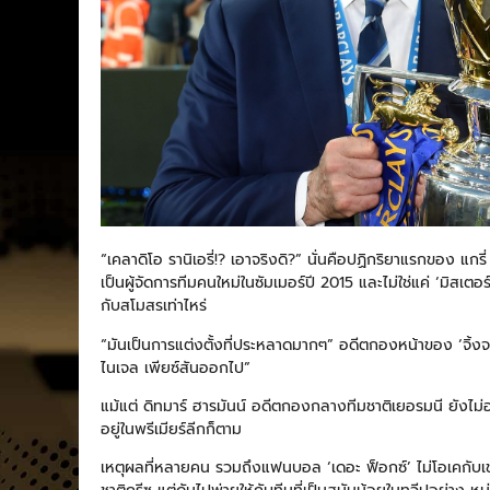
“เคลาดิโอ รานิเอรี่!? เอาจริงดิ?” นั่นคือปฏิกริยาแรกของ แกรี
เป็นผู้จัดการทีมคนใหม่ในซัมเมอร์ปี 2015 และไม่ใช่แค่ ‘มิสเตอ
กับสโมสรเท่าไหร่
“มันเป็นการแต่งตั้งที่ประหลาดมากๆ” อดีตกองหน้าของ ‘จิ้งจอ
ไนเจล เพียซ์สันออกไป”
แม้แต่ ดิทมาร์ ฮารมันน์ อดีตกองกลางทีมชาติเยอรมนี ยังไม่อยา
อยู่ในพรีเมียร์ลีกก็ตาม
เหตุผลที่หลายคน รวมถึงแฟนบอล ‘เดอะ ฟ็อกซ์’ ไม่โอเคกับเขาซ