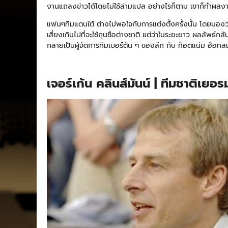
งานแถลงข่าวได้โดยไม่ใช้ล่ามแปล อย่างไรก็ตาม เขาก็ทำผลงาน
แฟนๆทีมแดนใต้ ต่างไม่พอใจกับการแต่งตั้งครั้งนั้น โดยมองว่
เสี่ยงเกินไปที่จะใช้กุนซือต่างชาติ แต่ว่าในระยะยาว ผลลัพธ
กลายเป็นผู้จัดการทีมเบอร์ต้น ๆ ของลีก กับ ท็อตแน่ม ฮ็อทส
เจอร์เก้น คลินส์มันน์ | ทีมชาติเยอร