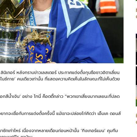
่ ลินิเกอร์ หลังทราบข่าวเลสเตอร์ ประกาศแต่งตั้งกุนซือชาวอิตาเลี่ยน
ร์ไนซ์กาย’ คนเดียวเท่านั้น ที่แสดงความคิดเห็นในลักษณะที่ไม่เห็นด้วย
กสีน้ำเงิน’ อย่าง โทนี่ ค็อตตี้กล่าว “พวกเขาเสี่ยงมากเลยนะที่ปลด
กจะเชื่อกับการแต่งตั้งครั้งนี้ แม้เขาจะปล่อยไก่คิดว่า เอ็มเค ดอนส์
ักเท่าไหร่ เนื่องจากหลายเดือนก่อนหน้านั้น ‘ทิงเกอร์แมน’ คุมทีม