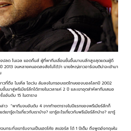
ไนเจล แอดกิ้นส์ ผู้ที่พาทีมเลื่อนชั้นขึ้นมาบนลีกสูงสุดแดนผู้ดี
ม่ในปี 2013 จนหลายคนอดสงสัยไม่ได้ว่า นายใหญ่ชาวอาร์เจนติน่าจะเข้ามา
น
วที่ดึง ไมเคิ่ล โอเว่น ล้มลงในกรอบเขตโทษของบอลโลกปี 2002
ลื่อนชั้นมาสู่พรีเมียร์ลีกได้ภายในเวลาแค่ 2 ปี และเขาอุตส่าห์พาทีมเสมอ
มรั้งอันดับ 15 ในตาราง
่ กล่าว “พาทีมจบอันดับ 4 จากท้ายตารางในปีแรกของพรีเมียร์ลีกก็
ารู้อะไรเกี่ยวกับเราบ้าง? เขารู้อะไรเกี่ยวกับพรีเมียร์ลีกบ้าง? เขารู้
เลยจนกระทั่งเขารับงานเป็นเฮดโค้ช สเปอร์ส ได้ 1 ปีเต็ม ถึงพูดอังกฤษใน