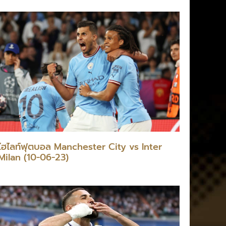
ไฮไลท์ฟุตบอล Manchester City vs Inter
Milan (10-06-23)