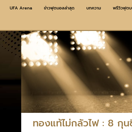
UFA Arena
ข่าวฟุตบอลล่าสุด
บทความ
พรีวิวฟุต
ทองแท้ไม่กลัวไฟ : 8 กุ