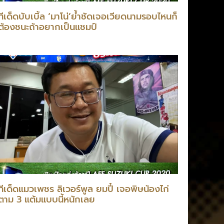
ทีเด็ดบับเบิ้ล ‘มาโน่’ย้ำชัดเจอเวียดนามรอบไหนก็
ต้องชนะถ้าอยากเป็นแชมป์
ทีเด็ดแมวเพชร ลิเวอร์พูล ยมปี๋ เจอพิษน้องไก่
ตาม 3 แต้มแบบนี้หนักเลย