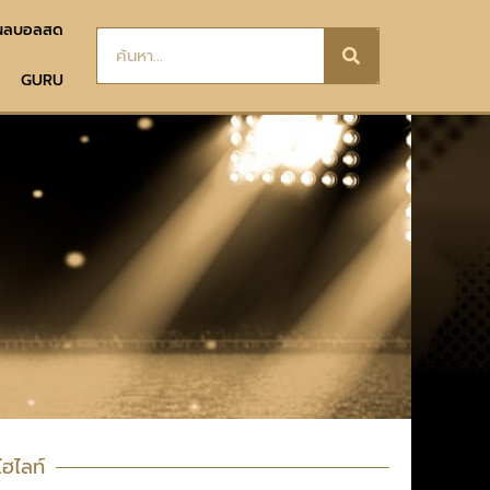
ผลบอลสด
GURU
ไฮไลท์