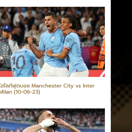
ไฮไลท์ฟุตบอล Manchester City vs Inter
Milan (10-06-23)