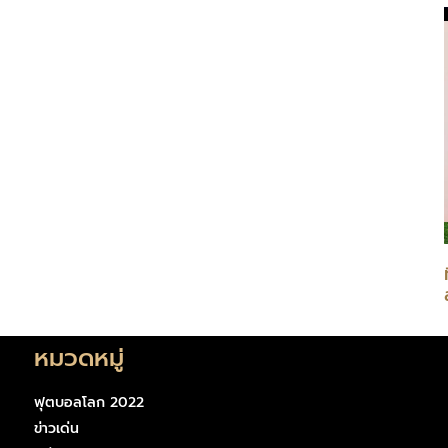
หมวดหมู่
ฟุตบอลโลก 2022
ข่าวเด่น