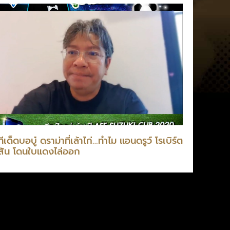
ทีเด็ดบอบู๋ ดราม่าที่เล้าไก่…ทำไม แอนดรูว์ โรเบิร์ต
สัน โดนใบแดงไล่ออก