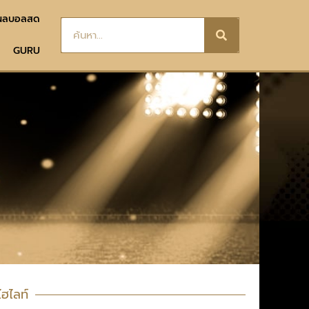
ผลบอลสด
GURU
ไฮไลท์