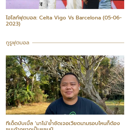
ไฮไลท์ฟุตบอล: Celta Vigo Vs Barcelona (05-06-
2023)
กูรูฟุตบอล
ทีเด็ดบับเบิ้ล ‘มาโน่’ย้ำชัดเจอเวียดนามรอบไหนก็ต้อง
ชนะถ้าอยากเป็นแชมป์