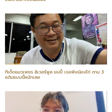
ทีเด็ดแมวเพชร ลิเวอร์พูล ยมปี๋ เจอพิษน้องไก่ ตาม 3
แต้มแบบนี้หนักเลย