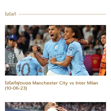
ไฮไลท์
ไฮไลท์ฟุตบอล Manchester City vs Inter Milan
(10-06-23)