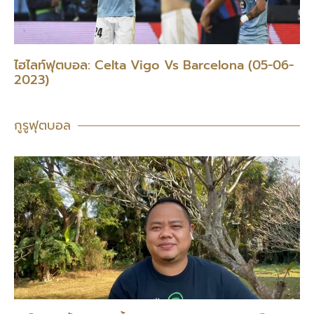
ไฮไลท์ฟุตบอล: Celta Vigo Vs Barcelona (05-06-
2023)
กูรูฟุตบอล