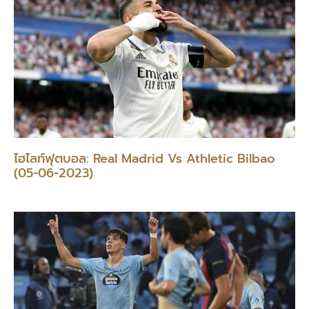
ไฮไลท์ฟุตบอล: Real Madrid Vs Athletic Bilbao
(05-06-2023)