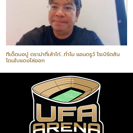
ทีเด็ดบอบู๋ ดราม่าที่เล้าไก่…ทำไม แอนดรูว์ โรเบิร์ตสัน
โดนใบแดงไล่ออก