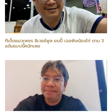
ทีเด็ดแมวเพชร ลิเวอร์พูล ยมปี๋ เจอพิษน้องไก่ ตาม 3
แต้มแบบนี้หนักเลย