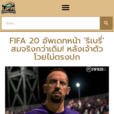
FIFA 20 อัพเดทหน้า ‘ริเบรี่’
สมจริงกว่าเดิม! หลังเจ้าตัว
โวยไม่ตรงปก