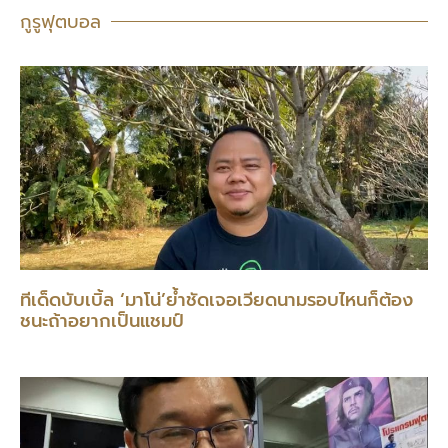
กูรูฟุตบอล
ทีเด็ดบับเบิ้ล ‘มาโน่’ย้ำชัดเจอเวียดนามรอบไหนก็ต้อง
ชนะถ้าอยากเป็นแชมป์