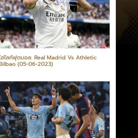
ไฮไลท์ฟุตบอล: Real Madrid Vs Athletic
Bilbao (05-06-2023)