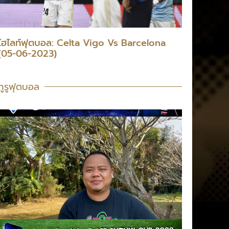
ไฮไลท์ฟุตบอล: Celta Vigo Vs Barcelona
(05-06-2023)
กูรูฟุตบอล