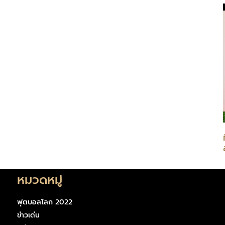
หมวดหมู่
ฟุตบอลโลก 2022
ข่าวเด่น