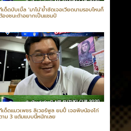
ทีเด็ดบับเบิ้ล ‘มาโน่’ย้ำชัดเจอเวียดนามรอบไหนก็
ต้องชนะถ้าอยากเป็นแชมป์
ทีเด็ดแมวเพชร ลิเวอร์พูล ยมปี๋ เจอพิษน้องไก่
ตาม 3 แต้มแบบนี้หนักเลย