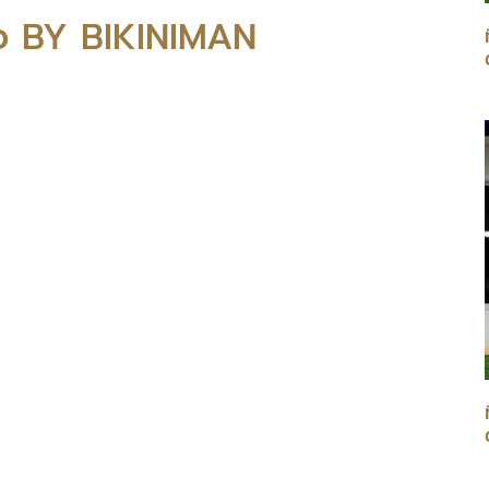
ว BY BIKINIMAN