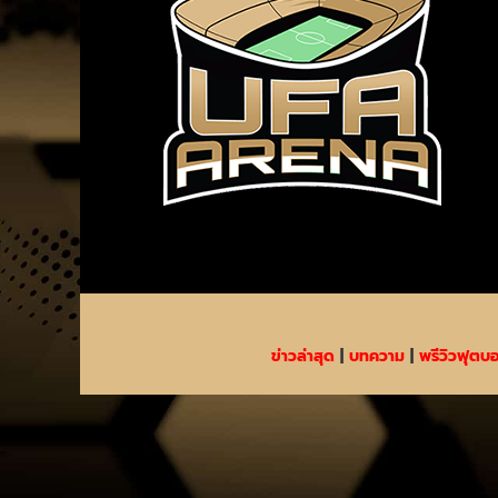
ข่าวล่าสุด
|
บทความ
|
พรีวิวฟุตบ