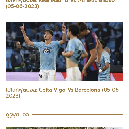
ไฮไลท์ฟุตบอล: Real Madrid Vs Athletic Bilbao
(05-06-2023)
ไฮไลท์ฟุตบอล: Celta Vigo Vs Barcelona (05-06-
2023)
กูรูฟุตบอล