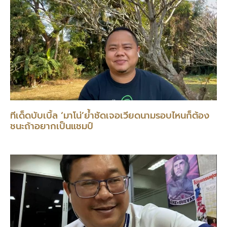
ทีเด็ดบับเบิ้ล ‘มาโน่’ย้ำชัดเจอเวียดนามรอบไหนก็ต้อง
ชนะถ้าอยากเป็นแชมป์