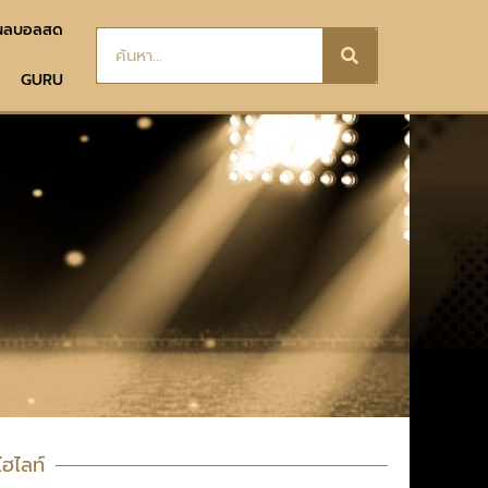
ผลบอลสด
GURU
ไฮไลท์