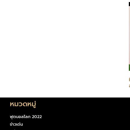
หมวดหมู่
ฟุตบอลโลก 2022
ข่าวเด่น