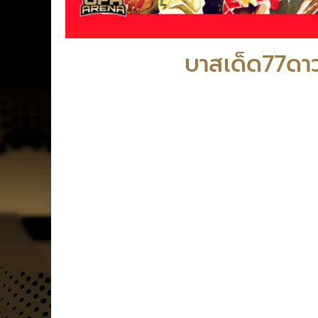
บาสเด็ด77ดา