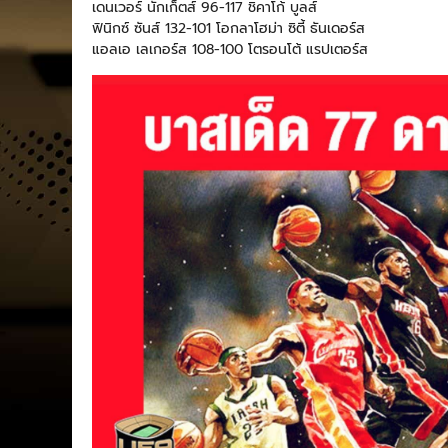
เดนเวอร์ นักเก็ตส์ 96-117 ชิคาโก้ บูลส์
ฟินิกซ์ ซันส์ 132-101 โอกลาโฮม่า ซิตี้ ธันเดอร์ส
แอลเอ เลเกอร์ส 108-100 โตรอนโต้ แรปเตอร์ส