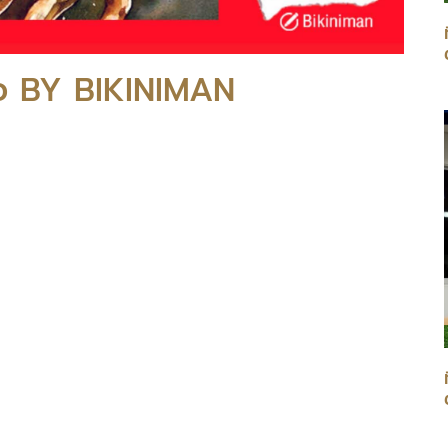
ว BY BIKINIMAN