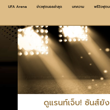
UFA Arena
ข่าวฟุตบอลล่าสุด
บทความ
พรีวิวฟุต
ดูแรนท์เจ็บ! ซันส์