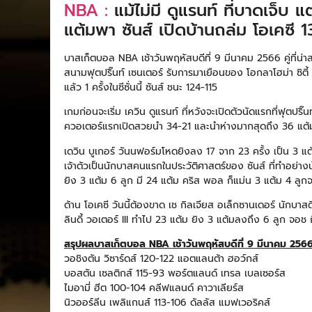
NBA :
แม้ไม่มี ดูแรนท์ ที่บาดเจ็บ 
แต้มพา ซันส์ เปิดบ้านถล่ม โอเคซี 
บาสเก็ตบอล NBA เช้าวันพฤหัสบดีที่ 9 มีนาคม 2566 คู่ที่น่าส
สนามฟุตปริ๊นท์ เซนเตอร์ รับการมาเยือนของ โอกลาโฮม่า ซิตี้ ธ
แล้ว 1 ครั้งในซีซั่นนี้ ซันส์ ชนะ 124-115
เกมก่อนจะเริ่ม เควิน ดูแรนท์ ที่หวังจะเปิดตัวนัดแรกที่ฟุตปริ๊
ควอเตอร์แรกเปิดสวยนำ 34-21 และนำห่างมากสุดถึง 36 แต
เดวิน บูเกอร์ วันนฟอร์มโหดยิงลง 17 จาก 23 ครั้ง เป็น 3 แ
เจ้าตัวเป็นนักบาสคนแรกในประวัติศาสตร์ของ ซันส์ ที่ทำอย่าง
ยิง 3 แต้ม 6 ลูก มี 24 แต้ม คริส พอล ก็แม่น 3 แต้ม 4 ลูก
ด้าน โอเคซี วันนี้ต้องขาด เช กิลเจียส อเล็กซานเดอร์ นักบาสด
ลินดี้ วอเตอร์ III ทำไป 23 แต้ม ยิง 3 แต้มลงถึง 6 ลูก จอช กิด
สรุปผลบาสเก็ตบอล NBA เช้าวันพฤหัสบดีที่ 9 มีนาคม 256
วอชิงตัน วิซาร์ดส์ 120-122 แอตแลนต้า ฮอว์กส์
บอสตัน เซลติกส์ 115-93 พอร์ตแลนด์ เทรล เบลเซอร์ส
ไมอามี่ ฮีต 100-104 คลีฟแลนด์ คาวาเลียร์ส
นิวออร์ลีน เพลิแกนส์ 113-106 ดัลลัส แมฟเวอริคส์