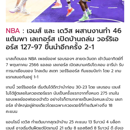
NBA
: เจมส์ และ เดวิส ผสานงานทำ 46
แต้มพา เลเกอร์ส เปิดบ้านถล่ม วอร์ริเอ
อร์ส 127-97 ขึ้นนำอีกครั้ง 2-1
บาสเก็ตบอล NBA เพลย์ออฟ รอบรองฯ สายตะวันตก เช้าวันอาทิตย์ที่
7 พฤษภาคม 2566 แอลเอ เลเกอร์ส เปิดสนามคริปโต.คอม อารีน่า รับ
การมาเยือนของ โกลเด้น สเตท วอร์ริเออร์ส ทีมแชมป์เก่า โดย 2 เกม
แรกเสมอกันอยู่ 1-1
เกมนี้ วอร์ริเออร์ส เริ่มต้นได้ดีกว่านำก่อน 30-23 โดย เลบรอน เจมส์
ไม่ได้ชู้ตเลยในควอเตอร์แรก นับเป็นครั้งแรกจากทั้งหมด 275 เกมใน
รอบเพลย์ออฟของเจ้าตัว อย่างไรก็ตามกลายเป็นหนังคนละม้วน เลเก
อร์ส ยำใหญ่อยู่ฝ่ายเดียวโดยเฉพาะควอเตอร์ที่ทำแต้มห่างถึง 18
คะแนน
แอนโธนี่ เดวิส ทำแต้มมากสุดเจ้าบ้าน 25 คะแนน 13 รีบาวน์ 4 บล็อก
เจมส์ อาจเริ่มต้นฝืดแต่ปิดเกมมี 21 แต้ม 8 แอสซิสต์ 8 รีบาวน์ ดี อังเจ