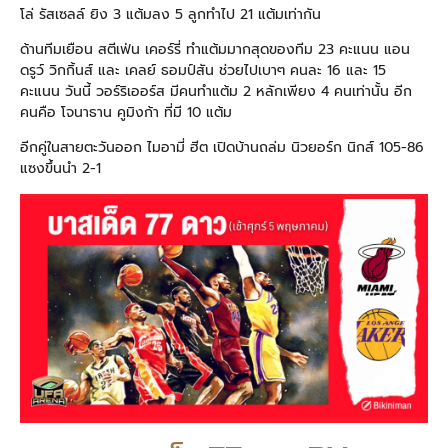
โล่ รัสเซลล์ ยิง 3 แต้มลง 5 ลูกทำไป 21 แต้มเท่ากัน
ด้านทีมเยือน สตีเฟ่น เคอร์รี่ ทำแต้มมากสุดของทีม 23 คะแนน แอน
ดรูว์ วิกกิ้นส์ และ เคลย์ ธอมป์สัน ช่วยไปเบาๆ คนละ 16 และ 15
คะแนน วันนี้ วอร์ริเออร์ส มีคนทำแต้ม 2 หลักเพียง 4 คนเท่านั้น อีก
คนคือ โจนาธาน คูมิงก้า ที่มี 10 แต้ม
อีกคู่ในสายตะวันออก ไมอามี่ ฮีต เปิดบ้านถล่ม นิวยอร์ก นิกส์ 105-86
แซงขึ้นนำ 2-1