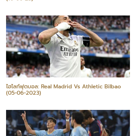
ไฮไลท์ฟุตบอล: Real Madrid Vs Athletic Bilbao
(05-06-2023)