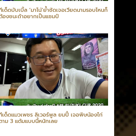
ทีเด็ดบับเบิ้ล ‘มาโน่’ย้ำชัดเจอเวียดนามรอบไหนก็
ต้องชนะถ้าอยากเป็นแชมป์
ทีเด็ดแมวเพชร ลิเวอร์พูล ยมปี๋ เจอพิษน้องไก่
ตาม 3 แต้มแบบนี้หนักเลย