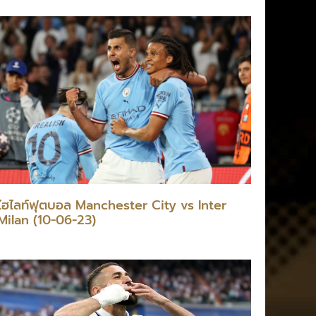
ไฮไลท์ฟุตบอล Manchester City vs Inter
Milan (10-06-23)