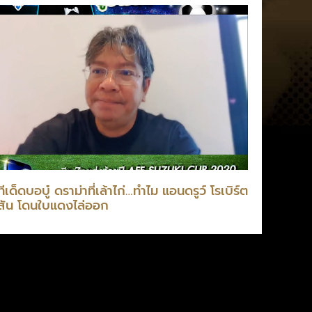
ทีเด็ดบอบู๋ ดราม่าที่เล้าไก่…ทำไม แอนดรูว์ โรเบิร์ต
สัน โดนใบแดงไล่ออก