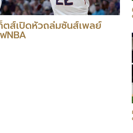
ก็ตส์เปิดหัวถล่มซันส์เพลย์
อฟNBA