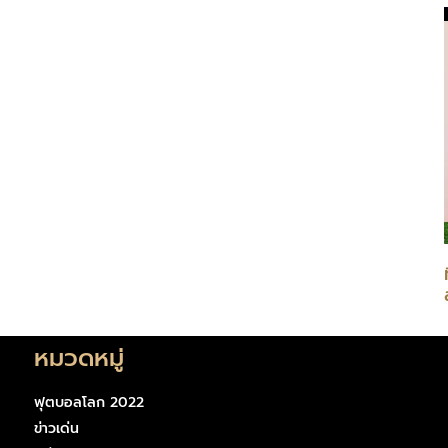
หมวดหมู่
ฟุตบอลโลก 2022
ข่าวเด่น