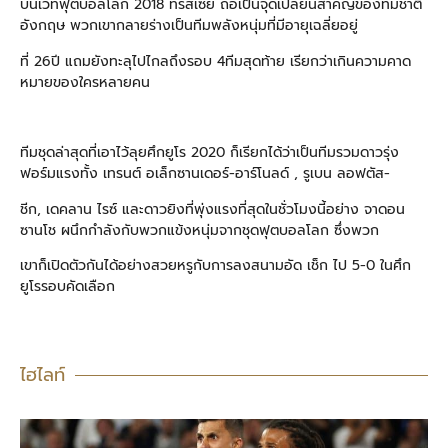
บนเวทีฟุตบอลโลก 2018 ที่รัสเซีย ถือเป็นจุดเปลี่ยนสำคัญของทีมชาติ
อังกฤษ พวกเขากลายร่างเป็นทีมพลังหนุ่มที่มีอายุเฉลี่ยอยู่
ที่ 26ปี แถมยังทะลุไปไกลถึงรอบ 4ทีมสุดท้าย เรียกว่าเกินความคาด
หมายของใครหลายคน
ทีมชุดล่าสุดที่เอาไว้ลุยศึกยูโร 2020 ก็เรียกได้ว่าเป็นทีมรวมดาวรุ่ง
ฟอร์มแรงทั้ง เทรนต์ อเล็กซานเดอร์-อาร์โนลด์ , รูเบน ลอฟตัส-
ชีก, เดคลาน ไรซ์ และดาวยิงที่พุ่งแรงที่สุดในชั่วโมงนี้อย่าง จาดอน
ซานโช ผนึกกำลังกับพวกแข้งหนุ่มจากชุดฟุตบอลโลก ซึ่งพวก
เขาก็เปิดตัวกันได้อย่างสวยหรูกับการลงสนามอัด เช็ก ไป 5-0 ในศึก
ยูโรรอบคัดเลือก
ไฮไลท์