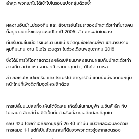
ล่าสุด พวกเขาไม่ได้เข้าไปในรอบแบ่งกลุ่มด้วยซ้ำ
ผลงานอันย่ำแย่ของทีม และ สังขารอันโรยราของนักเตะตัวเก๋าที่บางคน
ก็อยู่ยาวมาตั้งแต่ชุดแชมป์โลกปี 2006แล้ว การผลัดใบของ
ทีมเริ่มต้นขึ้นเมื่อ โรแบร์โต้ มันชินี่ อดีตกุนซือเรือใบสีฟ้า เข้ามารับงาน
คุมทีมแทน จาน ปิเอโร เวนตูรา ในช่วงเดือนพฤษภาคม 2018
ซึ่งได้มีการให้โอกาสดาวรุ่งผลัดเปลี่ยนมาลงสนามผสมกับนักเตะตัวเก๋า
ของทีม อย่างเช่น จานลุยจิ ดอนนาลุมม่า , นิโคโล่ บาเรล
ล่า ลอเรนโซ เปเยกรินี และ โรแบร์โต้ กาญาร์ดินี แถมยังมีพวกคนหนุ่ม
หน้าใหม่ที่เพิ่งติดทีมชุดใหญ่อีกด้วย
การเปลี่ยนแปลงที่จะเห็นได้ชัดเลย เกิดขึ้นในเกมยูฟ่า เนชันส์ ลีก กับ
โปแลนด์ อิตาลีทำสถิติเป็นทีมตัวจริงที่อายุเฉลี่ยน้อยที่สุดใน
รอบ 42ปี โดยค่าเฉลี่ยอายุอยู่ที่ 26.4ปี เท่านั้น แม้ว่าผลจะจบลงด้วย
การเสมอ 1-1 แต่ก็เป็นสัญญาณที่ดีของพวกดาวรุ่งจากแดนรอง