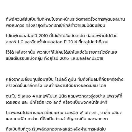
ทัพอัศวินสีส้มเป็นทีมที่หายไปจากหน้าประวัติศาสตร์วงการฟุตบอลนาน
พอสมควร ครั้งล่าสุดที่พวกเขาเข้าใกล้คำว่าแชมป์ต้องย้อน
ไปในฟุตบอลโลกปี 2010 ที่ได้เข้าไปชิงกับสเปน ก่อนจะพ่ายไปด้วย
สกอร์ 1-0 และอีกครั้งในบอลโลก ปี 2014 ที่ทะลุไปคว้าที่สาม
ไว้ได้ หลังจากนั้น พวกเขาก็ไม่เคยได้เข้าไปแข่งในรายการใดอีกเลย
แม้แต่ในรอบแบ่งกลุ่ม ทั้งยูโรปี 2016 และบอลโลกปี2018
หลังจากเปลี่ยนกุนซือมาเป็น โรนัลด์ คูมัน ทีมกังหันลมก็ค่อยๆก่อร่าง
สร้างตัวขึ้นมาอีกครั้ง และทำผลงานได้อย่างยอดเยี่ยม โดย
ชนะไป 5 เสมอ 4 และแพ้ไปแค่ 2นัด แถมพวกดาวรุ่งอย่าง แฟรงค์กี้
เดอยอง และ มัทไธจ์ส เดอ ลิกต์ หรือจะเป็นพวกหน้าใหม่ๆที่
โชว์ฟอร์มได้อย่างยอดเยี่ยมอย่าง เวอร์จิล ฟานไดจค์ , ดาลี่ย์ บลินด์
และ เมมฟิส เดปาย ที่ถือเป็นส่วนสำคัญของทีม และพวกเขา
ถือเป็นทีมที่ดูจะเริ่มพลิดอกออกผลแล้วหลังผ่านการผลัดใบ