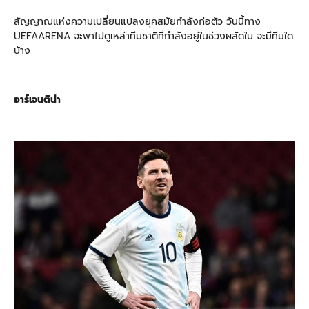
สัญญาณแห่งความเปลี่ยนแปลงยุคสมัยกำลังก่อตัว วันนี้ทาง
UEFAARENA จะพาไปดูเหล่าทีมชาติที่กำลังอยู่ในช่วงผลัดใบ จะมี
ทีมใด
บ้าง
อาร์เจนติน่า