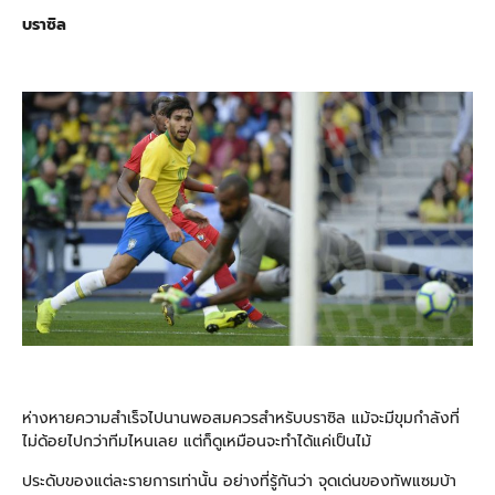
บราซิล
ห่างหายความสำเร็จไปนานพอสมควรสำหรับบราซิล แม้จะมีขุมกำลังที่
ไม่ด้อยไปกว่าทีมไหนเลย แต่ก็ดูเหมือนจะทำได้แค่เป็นไม้
ประดับของแต่ละรายการเท่านั้น อย่างที่รู้กันว่า จุดเด่นของทัพแซมบ้า