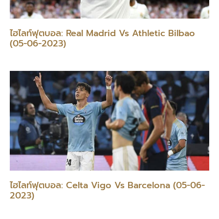
ไฮไลท์ฟุตบอล: Real Madrid Vs Athletic Bilbao
(05-06-2023)
ไฮไลท์ฟุตบอล: Celta Vigo Vs Barcelona (05-06-
2023)