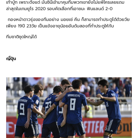
เท้าบู้ท เพราะตั้งแต่ มันชินี่เข้ามาคุมทีมพวกเขายังไม่แพ้ใครเลยแถม
ล่าสุดในเกมยูโร 2020 รอบคัดเลือกที่เอาชนะ ฟินแลนด์ 2-0
กองหน้าดาวรุ่งของทีมอย่าง มอยเซ่ คีน ก็สามารถทำประตูได้ด้วยวัย
เพียง 19ปี 23วัย เป็นแข้งอายุน้อยอันดับสองที่ทำประตูให้กับ
ทีมชาติชุดใหญ่ได้
ญี่ปุ่น