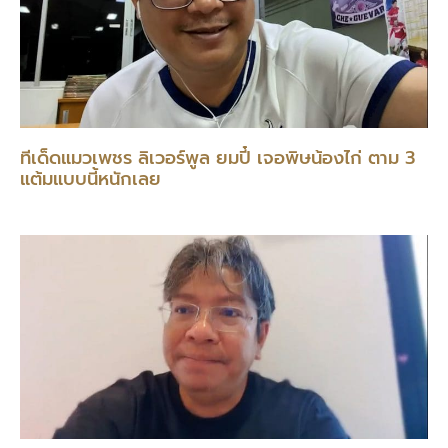
ทีเด็ดแมวเพชร ลิเวอร์พูล ยมปี๋ เจอพิษน้องไก่ ตาม 3
แต้มแบบนี้หนักเลย