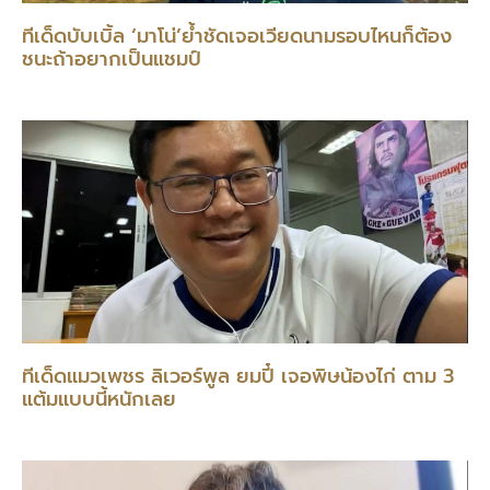
ทีเด็ดบับเบิ้ล ‘มาโน่’ย้ำชัดเจอเวียดนามรอบไหนก็ต้อง
ชนะถ้าอยากเป็นแชมป์
ทีเด็ดแมวเพชร ลิเวอร์พูล ยมปี๋ เจอพิษน้องไก่ ตาม 3
แต้มแบบนี้หนักเลย