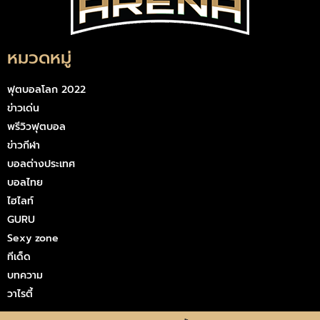
หมวดหมู่
ฟุตบอลโลก 2022
ข่าวเด่น
พรีวิวฟุตบอล
ข่าวกีฬา
บอลต่างประเทศ
บอลไทย
ไฮไลท์
GURU
Sexy zone
ทีเด็ด
บทความ
วาไรตี้