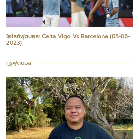
ไฮไลท์ฟุตบอล: Celta Vigo Vs Barcelona (05-06-
2023)
กูรูฟุตบอล