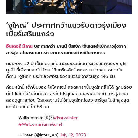
‘งูใหญ่’ ประกาศคว้าแนวรับดาวรุ่งเมือง
เบียร์เสริมแกร่ง
อินเตอร์ มิลาน
ประกาศคว้า ยานน์ บิสเซ็ค เซ็นเตอร์แบ็คดาวรุ่งจาก
อาร์ฮุส สโมสรเดนมาร์ก เข้ามาร่วมทีมอย่างเป็นทางการ
กองหลัง 22 ปี เป็นกัปตันทีมชาติเยอรมนีในการแข่งขันฟุตบอล ยูโร
ยู-21 ที่เพิ่งจบลงไป โดย “อินทรีเหล็ก” ตกรอบแบ่งกลุ่ม อย่างไร
ก็ตาม ‘งูใหญ่’ ประทับใจฟอร์มของแนวรับเจ้าส่วนสูง 196 ซม.
ก่อนหน้านี้ เด็กปั้นของ โคโลญจน์ สอดแทรกขึ้นชุดใหญ่ไมได้ ถูกปล่อย
ยืมไปเล่นทั้งในลีกดัทช์ และลีกโปรตุเกสก่อนจะลงเอยกับ อาร์ฮุส เมื่อ
สองฤดูกาลก่อน โดยผลงานรับใช้ทีมชุดใหญ่ของ อาร์ฮุส ในลีกสูงสุด
แดนโคนมทั้งสิ้น 68 นัด
Willkommen 🇩🇪
#ForzaInter
#WelcomeYannAurel
— Inter (@Inter_en)
July 12, 2023