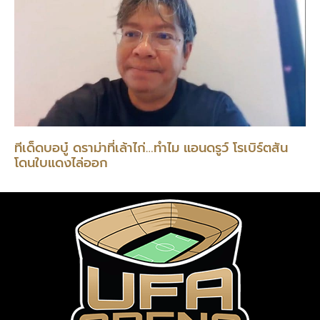
ทีเด็ดบอบู๋ ดราม่าที่เล้าไก่…ทำไม แอนดรูว์ โรเบิร์ตสัน
โดนใบแดงไล่ออก