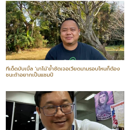
ทีเด็ดบับเบิ้ล ‘มาโน่’ย้ำชัดเจอเวียดนามรอบไหนก็ต้อง
ชนะถ้าอยากเป็นแชมป์