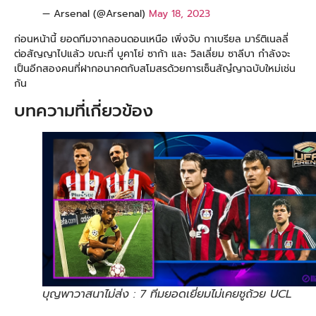
— Arsenal (@Arsenal)
May 18, 2023
ก่อนหน้านี้ ยอดทีมจากลอนดอนเหนือ เพิ่งจับ กาเบรียล มาร์ติเนลลี่
ต่อสัญญาไปแล้ว ขณะที่ บูคาโย่ ซาก้า และ วิลเลี่ยม ซาลีบา กำลังจะ
เป็นอีกสองคนที่ฝากอนาคตกับสโมสรด้วยการเซ็นสัญํญาฉบับใหม่เช่น
กัน
บทความที่เกี่ยวข้อง
บุญพาวาสนาไม่ส่ง : 7 ทีมยอดเยี่ยมไม่เคยชูถ้วย UCL