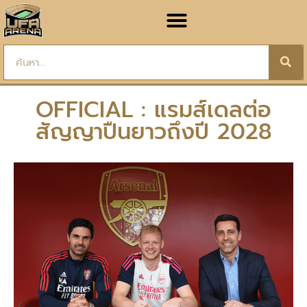
OFFICIAL : แรมส์เดลต่อ
สัญญาปืนยาวถึงปี 2028