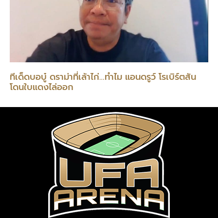
ทีเด็ดบอบู๋ ดราม่าที่เล้าไก่…ทำไม แอนดรูว์ โรเบิร์ตสัน
โดนใบแดงไล่ออก