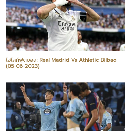
ไฮไลท์ฟุตบอล: Real Madrid Vs Athletic Bilbao
(05-06-2023)