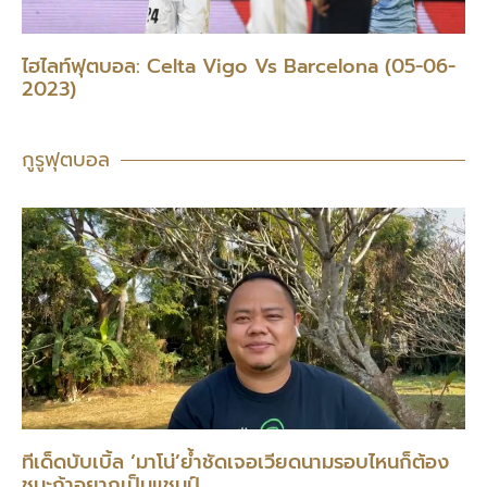
ไฮไลท์ฟุตบอล: Celta Vigo Vs Barcelona (05-06-
2023)
กูรูฟุตบอล
ทีเด็ดบับเบิ้ล ‘มาโน่’ย้ำชัดเจอเวียดนามรอบไหนก็ต้อง
ชนะถ้าอยากเป็นแชมป์