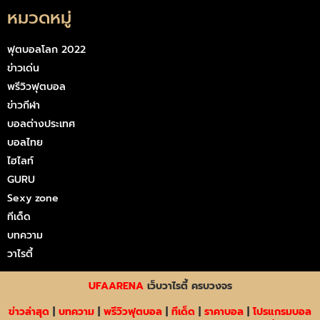
หมวดหมู่
ฟุตบอลโลก 2022
ข่าวเด่น
พรีวิวฟุตบอล
ข่าวกีฬา
บอลต่างประเทศ
บอลไทย
ไฮไลท์
GURU
Sexy zone
ทีเด็ด
บทความ
วาไรตี้
UFAARENA
เว็บวาไรตี้ ครบวงจร
ข่าวล่าสุด
|
บทความ
|
พรีวิวฟุตบอล
|
ทีเด็ด
|
ราคาบอล
|
โปรแกรมบอล