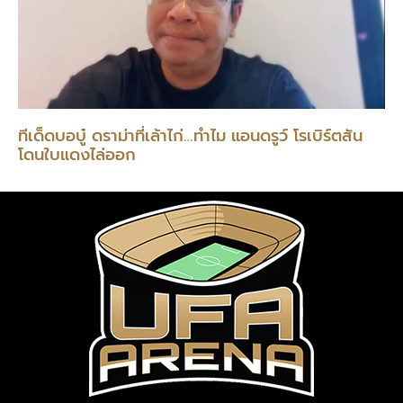
ทีเด็ดบอบู๋ ดราม่าที่เล้าไก่…ทำไม แอนดรูว์ โรเบิร์ตสัน
โดนใบแดงไล่ออก