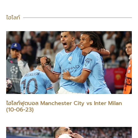
ไฮไลท์
ไฮไลท์ฟุตบอล Manchester City vs Inter Milan
(10-06-23)