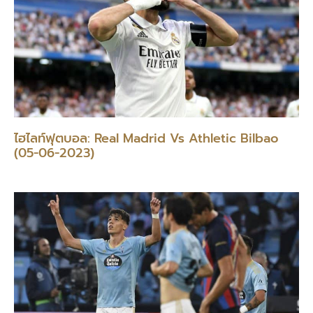
ไฮไลท์ฟุตบอล: Real Madrid Vs Athletic Bilbao
(05-06-2023)