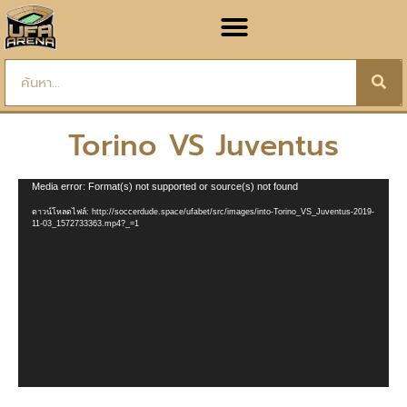
Torino VS Juventus
ตัว
Media error: Format(s) not supported or source(s) not found
เล่น
ดาวน์โหลดไฟล์: http://soccerdude.space/ufabet/src/images/into-Torino_VS_Juventus-2019-
ไฟล์
11-03_1572733363.mp4?_=1
วิดีโอ