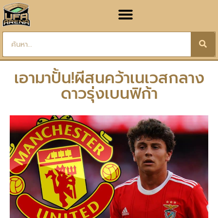
เอามาปั้น!ผีสนคว้าเนเวสกลาง
ดาวรุ่งเบนฟิก้า