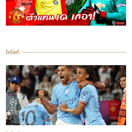
ไฮไลท์