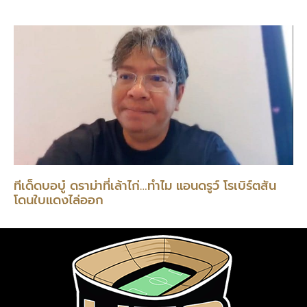
ทีเด็ดบอบู๋ ดราม่าที่เล้าไก่…ทำไม แอนดรูว์ โรเบิร์ตสัน
โดนใบแดงไล่ออก