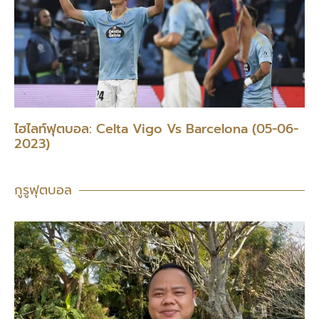
ไฮไลท์ฟุตบอล: Celta Vigo Vs Barcelona (05-06-
2023)
กูรูฟุตบอล