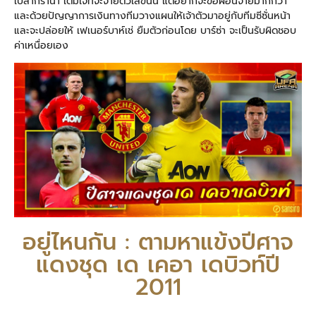
เบลากราน่า เต็มใจที่จะจ่ายตัวเลขนั้น แต่อยากจะขอผ่อนจ่ายมากกว่า
และด้วยปัญญาการเงินทางทีมวางแผนให้เจ้าตัวมาอยู่กับทีมซีซั่นหน้า
และจะปล่อยให้ เฟเนอร์บาห์เช่ ยืมตัวก่อนโดย บาร์ซ่า จะเป็นรับผิดชอบ
ค่าเหนื่อยเอง
อยู่ไหนกัน : ตามหาแข้งปีศาจ
แดงชุด เด เคอา เดบิวท์ปี
2011