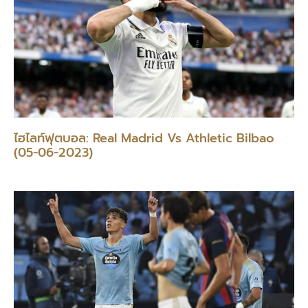
ไฮไลท์ฟุตบอล: Real Madrid Vs Athletic Bilbao
(05-06-2023)