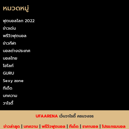
หมวดหมู่
ฟุตบอลโลก 2022
ข่าวเด่น
พรีวิวฟุตบอล
ข่าวกีฬา
บอลต่างประเทศ
บอลไทย
ไฮไลท์
GURU
Sexy zone
ทีเด็ด
บทความ
วาไรตี้
UFAARENA
เว็บวาไรตี้ ครบวงจร
ข่าวล่าสุด
|
บทความ
|
พรีวิวฟุตบอล
|
ทีเด็ด
|
ราคาบอล
|
โปรแกรมบอล