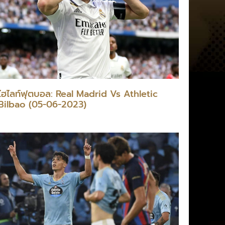
ไฮไลท์ฟุตบอล: Real Madrid Vs Athletic
Bilbao (05-06-2023)