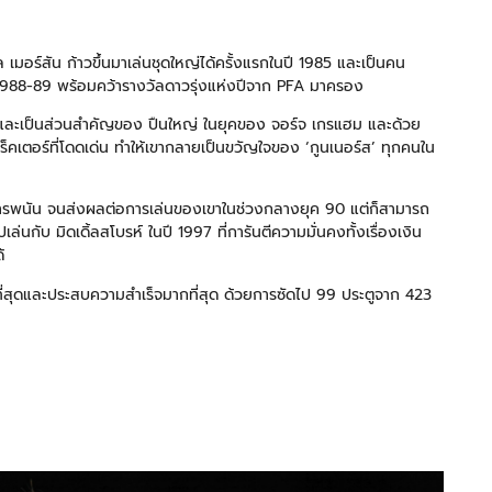
เมอร์สัน ก้าวขึ้นมาเล่นชุดใหญ่ได้ครั้งแรกในปี 1985 และเป็นคน
ล 1988-89 พร้อมคว้ารางวัลดาวรุ่งแห่งปีจาก PFA มาครอง
า และเป็นส่วนสำคัญของ ปืนใหญ่ ในยุคของ จอร์จ เกรแฮม และด้วย
ร็คเตอร์ที่โดดเด่น ทำให้เขากลายเป็นขวัญใจของ ‘กูนเนอร์ส’ ทุกคนใน
ละการพนัน จนส่งผลต่อการเล่นของเขาในช่วงกลางยุค 90 แต่ก็สามารถ
ล่นกับ มิดเดิ้ลสโบรห์ ในปี 1997 ที่การันตีความมั่นคงทั้งเรื่องเงิน
้
ด้ดีที่สุดและประสบความสำเร็จมากที่สุด ด้วยการซัดไป 99 ประตูจาก 423