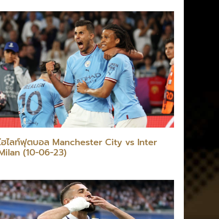
ไฮไลท์ฟุตบอล Manchester City vs Inter
Milan (10-06-23)