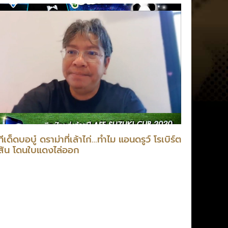
ทีเด็ดบอบู๋ ดราม่าที่เล้าไก่…ทำไม แอนดรูว์ โรเบิร์ต
สัน โดนใบแดงไล่ออก