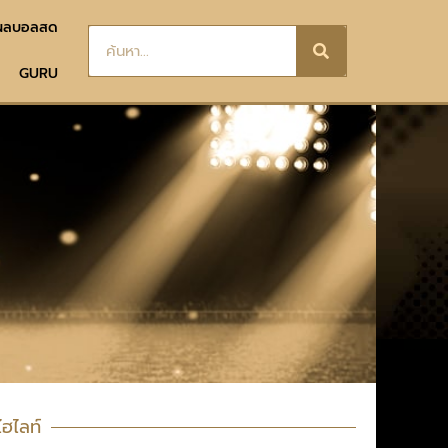
ผลบอลสด
GURU
ไฮไลท์