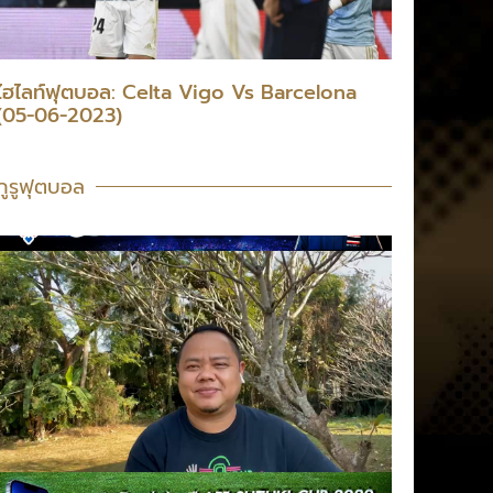
ไฮไลท์ฟุตบอล: Celta Vigo Vs Barcelona
(05-06-2023)
กูรูฟุตบอล