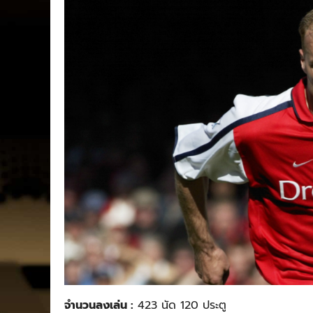
จำนวนลงเล่น :
423 นัด 120 ประตู