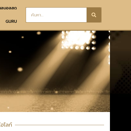
ผลบอลสด
GURU
ไฮไลท์