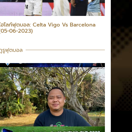
ไฮไลท์ฟุตบอล: Celta Vigo Vs Barcelona
(05-06-2023)
กูรูฟุตบอล