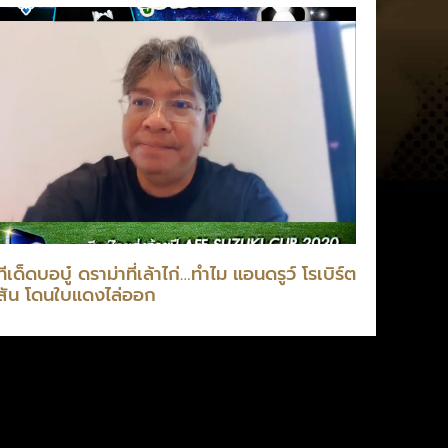
ทีเด็ดบอบู๋ ดราม่าที่เล้าไก่…ทำไม แอนดรูว์ โรเบิร์ต
สัน โดนใบแดงไล่ออก