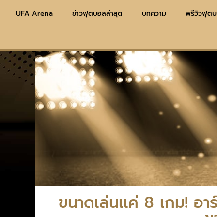
UFA Arena
ข่าวฟุตบอลล่าสุด
บทความ
พรีวิวฟุต
ขนาดเล่นเเค่ 8 เกม! อาร