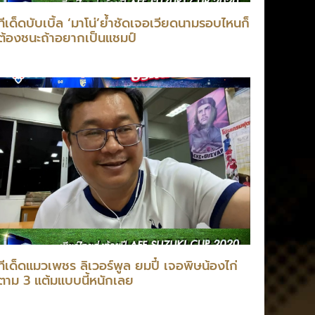
ทีเด็ดบับเบิ้ล ‘มาโน่’ย้ำชัดเจอเวียดนามรอบไหนก็
ต้องชนะถ้าอยากเป็นแชมป์
ทีเด็ดแมวเพชร ลิเวอร์พูล ยมปี๋ เจอพิษน้องไก่
ตาม 3 แต้มแบบนี้หนักเลย