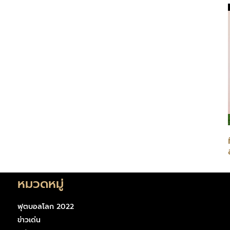
หมวดหมู่
ฟุตบอลโลก 2022
ข่าวเด่น