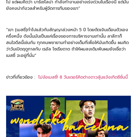
ไป แต่ผมคิดว่า บาร์เซโลน่า กำลังทำงานอย่างเร่งด่วนในเรื่องนี้ แต่มัน
ยังคงน่ากังวลสำหรับผู้จัดการทีมของเขา”
“เขา (เมสซี่)ทำไปแล้วกับสัญญาล่วงหน้า 5 ปี โดยตัดเงินเดือนตัวเอง
ครึ่งหนึ่ง ดังนั้นมันเป็นแค่เรื่องของการบริหารงานเท่านั้น ลาลีกาก็
สนใจดีลนี้เช่นกัน ทุกคนพยายามทำอย่างเต็มที่เพื่อให้มันเกิดขึ้น ผมคิด
ว่าวันเปิดฤดูกาลกับ เรอัล โซเรียดาด ถ้าให้ผมลงเดิมพันผมยังเชื่อว่า
เมสซี่ จะอยู่ที่นั่น”
ข่าวที่เกี่ยวข้อง :
ไม่ง้อเมสซี่! 8 วันเดอร์คิดต่างดาวลุ้นแจ้งเกิดซีซั่นนี้