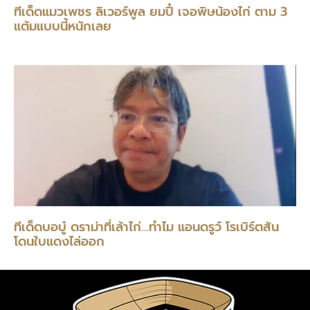
ทีเด็ดแมวเพชร ลิเวอร์พูล ยมปี๋ เจอพิษน้องไก่ ตาม 3
แต้มแบบนี้หนักเลย
ทีเด็ดบอบู๋ ดราม่าที่เล้าไก่…ทำไม แอนดรูว์ โรเบิร์ตสัน
โดนใบแดงไล่ออก