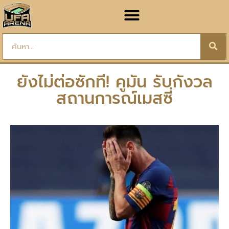
ยังไม่ต่อซักที! คูมัน รับกังวล
สถานการณ์เมสซี่