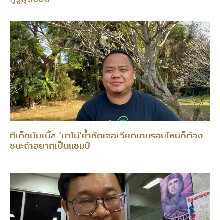
ทีเด็ดบับเบิ้ล ‘มาโน่’ย้ำชัดเจอเวียดนามรอบไหนก็ต้อง
ชนะถ้าอยากเป็นแชมป์