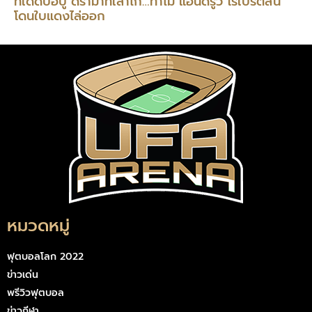
ทีเด็ดบอบู๋ ดราม่าที่เล้าไก่…ทำไม แอนดรูว์ โรเบิร์ตสัน
โดนใบแดงไล่ออก
หมวดหมู่
ฟุตบอลโลก 2022
ข่าวเด่น
พรีวิวฟุตบอล
ข่าวกีฬา