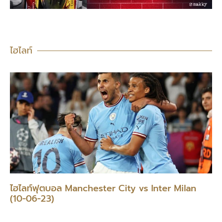
ไฮไลท์
ไฮไลท์ฟุตบอล Manchester City vs Inter Milan
(10-06-23)