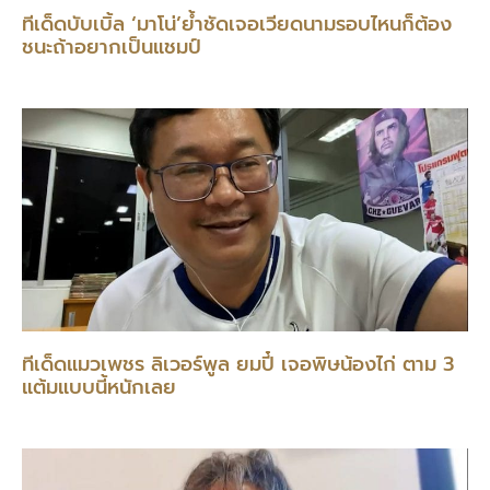
ทีเด็ดบับเบิ้ล ‘มาโน่’ย้ำชัดเจอเวียดนามรอบไหนก็ต้อง
ชนะถ้าอยากเป็นแชมป์
ทีเด็ดแมวเพชร ลิเวอร์พูล ยมปี๋ เจอพิษน้องไก่ ตาม 3
แต้มแบบนี้หนักเลย