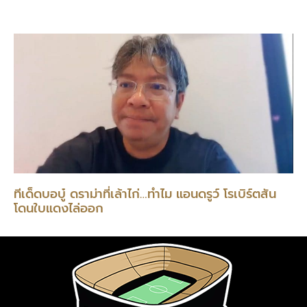
ทีเด็ดบอบู๋ ดราม่าที่เล้าไก่…ทำไม แอนดรูว์ โรเบิร์ตสัน
โดนใบแดงไล่ออก