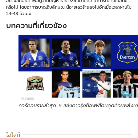
อย่างละเอียด เพื่อดูว่ามีปัญหาร้ายแรงไปมากกว่าอาการกล้ามเนื้อตึง
หรือไม่ โดยอาการบาดเจ็บลักษณะนี้อาจเลวร้ายลงไปอีกเมื่อเวลาผ่านไป
24-48 ชั่วโมง
บทความที่เกี่ยวข้อง
กอร์ดอนรายล่าสุด: 5 แข้งดาวรุ่งท็อฟฟี่โดนดูดด้วยพลังเง
ไฮไลท์