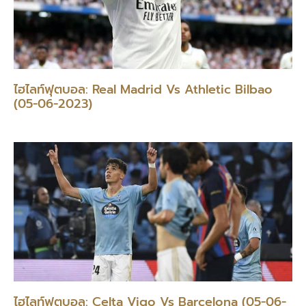
ไฮไลท์ฟุตบอล: Real Madrid Vs Athletic Bilbao
(05-06-2023)
ไฮไลท์ฟุตบอล: Celta Vigo Vs Barcelona (05-06-