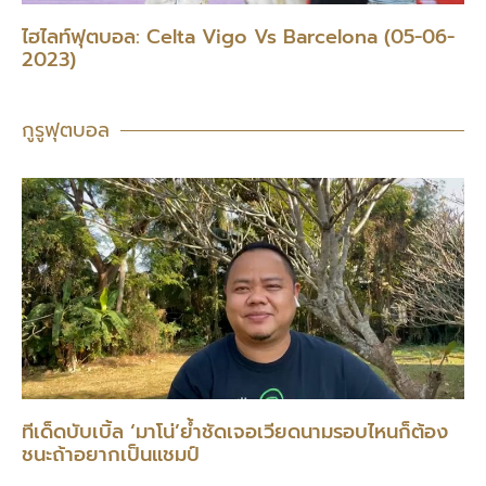
ไฮไลท์ฟุตบอล: Celta Vigo Vs Barcelona (05-06-
2023)
กูรูฟุตบอล
ทีเด็ดบับเบิ้ล ‘มาโน่’ย้ำชัดเจอเวียดนามรอบไหนก็ต้อง
ชนะถ้าอยากเป็นแชมป์