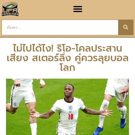
ไม่ไปได้ไง! ริโอ-โคลประสาน
เสียง สเตอร์ลิ่ง คู่ควรลุยบอล
โลก