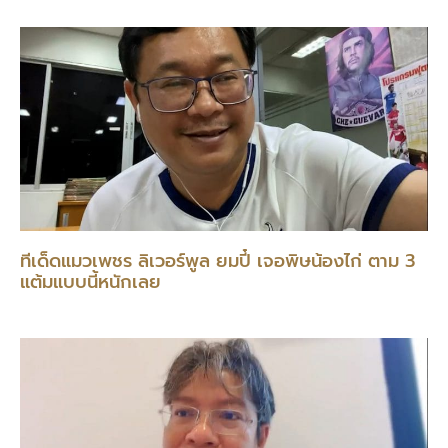
ทีเด็ดแมวเพชร ลิเวอร์พูล ยมปี๋ เจอพิษน้องไก่ ตาม 3
แต้มแบบนี้หนักเลย