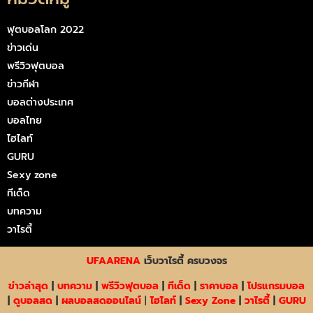
ฟุตบอลโลก 2022
ข่าวเด่น
พรีวิวฟุตบอล
ข่าวกีฬา
บอลต่างประเทศ
บอลไทย
ไฮไลท์
GURU
Sexy zone
ทีเด็ด
บทความ
วาไรตี้
UFAARENA
เว็บวาไรตี้ ครบวงจร
ข่าวล่าสุด
|
บทความ
|
พรีวิวฟุตบอล
|
ทีเด็ด
|
ราคาบอล
|
โปรแกรมบอล
|
ดูบอลสด
|
ผลบอลสดออนไลน์
|
ไฮไลท์
|
Sexy Zone
|
วาไรตี้
|
GURU