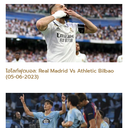
ไฮไลท์ฟุตบอล: Real Madrid Vs Athletic Bilbao
(05-06-2023)