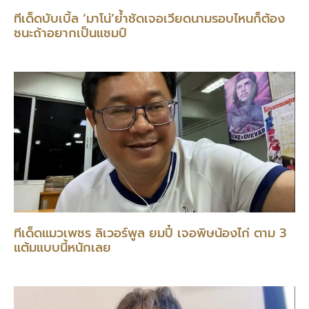
ทีเด็ดบับเบิ้ล ‘มาโน่’ย้ำชัดเจอเวียดนามรอบไหนก็ต้อง
ชนะถ้าอยากเป็นแชมป์
ทีเด็ดแมวเพชร ลิเวอร์พูล ยมปี๋ เจอพิษน้องไก่ ตาม 3
แต้มแบบนี้หนักเลย