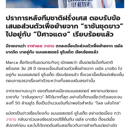
ปราการหลังทีมชาติฝรั่งเศส ตอบรับข้อ
เสนอส่วนตัวเพื่อย้ายจาก
“ราชันชุดขาว”
ไปอยู่กับ “ปีศาจแดง” เรียบร้อยแล้ว
มีรายงานว่า
ราฟาเอล วาราน
ตกลงเงื่อนไขส่วนตัวเพื่อย้ายจาก เรอัล
มาดริด มาอยู่กับ แมนเชสเตอร์ ยูไนเต็ด เรียบร้อยแล้ว
Marca สื่อท้องถิ่นแดนกระทิงดุ เปิดเผยว่า เซ็นเตอร์แบ็คทีมชาติ
ฝรั่งเศส วัย 28 ปี ตกลงเงื่อนไขส่วนตัวเพื่อย้ายจาก เรอัล มาดริด ไป
อยู่กับ แมนเชสเตอร์ ยูไนเต็ด เรียบร้อยแล้ว ซึ่งเวลานี้เหลือแค่เพียงขั้น
ตอนการเจรจาเรื่องค่าตัวระหว่างทั้งสองสโมสรเท่านั้น
จากรายงานระบุว่า ยอดทีมแห่งเมืองแมนเชสเตอร์ พยายามต่อรอง
ราคากับ “ราชันชุดขาว” ให้ได้มากที่สุด อย่างไรก็ตามเชื่อว่าตัวเลขจะจบ
ลงที่ 50 ล้านยูโร ซึ่งเป็นจำนวนเงินที่น่าพอใจสำหรับ “โลส บลังโกส”
แม้ตกเป็นข่าวเชี่อมโยงกับ แมนเชสเตอร์ ยูไนเต็ด อย่างต่อเนื่อง ทว่า
วาราน
กลับมาร่วมลงซ้อมช่วงปรีซีซั่นกับ เรอัล มาดริด ตั้งแต่เมื่อ
สัปดาห์ก่อน และไม่ได้กดดดันสโมสรเกี่ยวกับการย้ายทีมแต่อย่างใด