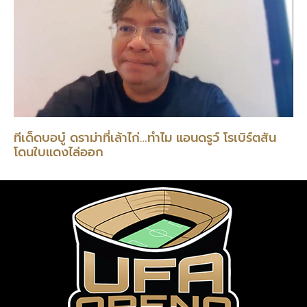
ทีเด็ดบอบู๋ ดราม่าที่เล้าไก่…ทำไม แอนดรูว์ โรเบิร์ตสัน
โดนใบแดงไล่ออก