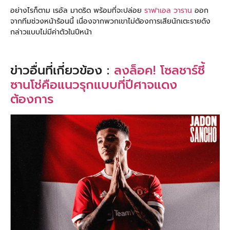
อย่างไรก็ตาม เรอัล มาดริด พร้อมที่จะปล่อย
ราฟาเอล วาราน
ออก
จากทีมช่วงหน้าร้อนนี้ เนื่องจากพวกเขาไม่ต้องการเสียนักเตะรายดัง
กล่าวแบบไม่มีค่าตัวในปีหน้า
ข่าวอื่นที่เกี่ยวข้อง :
ลงล็อค! โซลชาร์ชี้
ซานโช่คือแนวรุกแบบที่ปีศาจแดง
ต้องการ