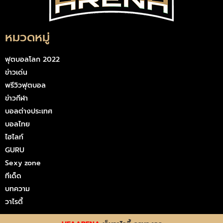
หมวดหมู่
ฟุตบอลโลก 2022
ข่าวเด่น
พรีวิวฟุตบอล
ข่าวกีฬา
บอลต่างประเทศ
บอลไทย
ไฮไลท์
GURU
Sexy zone
ทีเด็ด
บทความ
วาไรตี้