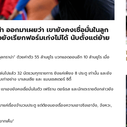
่า ออกมาเผยว่า เขายังคงเชื่อมั่นในลูก
ัวยังเรียกฟอร์มเก่งไม่ได้ นับตั้งแต่ย้าย
ูลกราน่า” ด้วยค่าตัว 55 ล้านยูโร บวกแอดออนอีก 10 ล้านยูโร เมื่อ
เล่นไปแล้ว 32 นัดรวมทุกรายการ ยิงแค่เพียง 8 ประตู เท่านั้น และยัง
เก่าอย่าง บาเลนเซีย และ แมนเชสเตอร์ ซิตี้
 เขาเองยังคงเชื่อมั่นในตัว เฟร์ราน ตอร์เรส และนักเตะรายดังกล่าวยัง
าแค่เรื่องจำนวนประตู แต่ต้องมองเรื่องความเอาจริงเอาจัง, จังหวะ,
อยากเห็น”