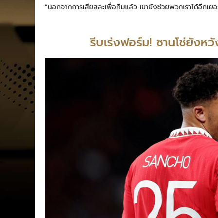
“นอกจากการเสียสละเพื่อทีมแล้ว เขายังช่วยพวกเราได้อีกเ
รีบเร่งฟอร์ม! ซานโช่ยัง