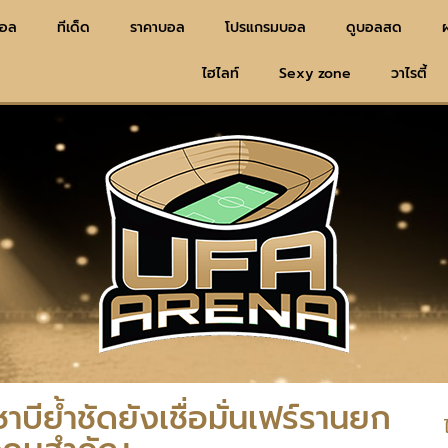
บอล
ทีเด็ด
ราคาบอล
โปรแกรมบอล
ดูบอลสด
ไฮไลท์
Sexy zone
วาไรตี้
บีย้ำชัดยังเชื่อมั่นเฟร์รานยก