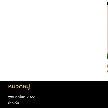
หมวดหมู่
ฟุตบอลโลก 2022
ข่าวเด่น