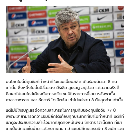
บนโลกใบนี้มีกุนซือที่ทำหน้าที่ในแชมเปี้ยนส์ลีก เกินร้อยนัดแค่ 8 คน
เท่านั้น ซึ่งหนึ่งในนั้นมีชื่อของ มีร์เซีย ลูเชสคู อยู่ด้วย แค่ความจริงก็
คือเขาไม่เคยใกล้เคียงกับการคว้าแชมป์ในรายการนี้เลย หลังพาทั้ง
กาลาตาซาราย และ ชัคตาร์ โดเน็ตส์ค เข้าไปแค่รอบ 8 ทีมสุดท้ายเท่านั้น
แต่ไม่มีใครปฏิเสธถึงความสามารถในการคุมทีมของกุนซือวัย 77 ปี
เพราะเขาสามารถคว้าแชมป์ลีกได้เกือบทุกประเทศที่เขาไปทำหน้าที่ แต่ที่ที่
เขาดูจะประสบความสำเร็จมากที่สุดคงหนีไม่พ้น ชัคตาร์ โดเน็ตส์ค ที่เขา
เคยปั้นนักเตะชั้นนำมาแล้วหลายคน คว้าแชมป์ลีกยูเครนอีก 8 สมัย และ