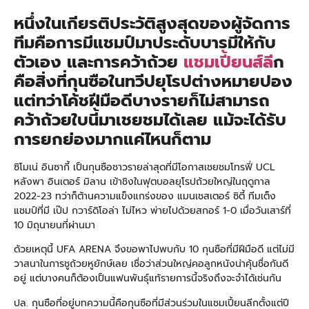
หนึ่งในเกียรติประวัติสูงสุดของผู้จัดการ
ทีมคือการมีแชมป์มาประดับบารมีให้กับ
ตัวเอง และการคว้าถ้วย
แชมเปี้ยนส์ลี
ก
คือสิ่งที่กุนซือในทวีปยุโรปต่างหมายปอง
แต่ทว่าโค้ชฝีมือดีบางรายก็ไม่สามารถ
คว้าถ้วยใบนี้มาเชยชมได้เลย แม้จะได้รับ
การยกย่องมากแค่ไหนก็ตาม
ซิโมเน่ อินซากี้ เป็นกุนซือชาวรายล่าสุดที่มีโอกาสเชยชมโทรฟี่ UCL
หลังพา อินเตอร์ มิลาน เข้าชิงในฟุตบอลยุโรปถ้วยใหญ่ในฤดูกาล
2022-23 ทว่าก็ต้านความแข็งแกร่งของ แมนเชสเตอร์ ซิตี้ ทีมเต็ง
แชมป์ที่มี เป๊ป กวาร์ดิโอล่า ไม่ไหว พ่ายไปด้วยสกอร์ 1-0 เมื่อวันเสาร์ที่
10 มิถุนายนที่ผ่านมา
ด้วยเหตุนี้ UFA ARENA จึงขอพาไปพบกับ 10 กุนซือที่มีฝีมือดี แต่ไม่มี
วาสนาในการชูถ้วยหูยักษ์เลย เชื่อว่าส่วนใหญ่คอลูกหนังน่าคุ้นชื่อกันดี
อยู่ แต่บางคนก็ต้องเป็น
แฟนพันธุ์แท้
รายการนี้จริงถึงจะจำได้เช่นกัน
ปล. กุนซือที่อยู่บทความนี้คือกุนซือที่มีส่วนร่วมในแชมเปี้ยนลีกตั้งแต่ปี