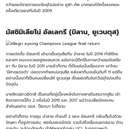
คว้าแชมป์รายการแรกในยุโรปอย่าง ยูฟ่า คัพ มาครองได้ครั้งแรกและ
ครั้งเดียวของทีมในปี 2009
มัสซิมิเลียโน่ อัลเลกรี (มิลาน, ยูเวนตุส)
การแต่งตั้ง อัลเลกรี เข้ามาเป็นกุนซือทีม ม้าลาย ในปี 2014 ทำให้ใคร
หลายๆ คนงงงวยอยู่พอสมควร แม้เขาจะมีดีกรีในการคว้าแชมป์เซเรีย
อา กับ มิลาน ในปี 2011 มาแล้วก็ตาม ที่เป็นเช่นนั้นเนื่องจาก เขาโดน
‘ปีศาจแดงดำ’ ปลดจากตำแหน่งกุนซือ หลังพาทีมจบอันดับที่ 11 แต่ถึง
อย่างนั้นเขาก็เป็นคนเปลี่ยนให้ ยูเวนตุส เป็นยอดทีมในทวีปยุโรปจนถึง
ปัจจุบัน
นายใหญ่ชาวอิตาลี เป็นคนที่อยู่เบื้องหลังในการพาสโมสรจากตูริน เข้า
ชิงรายการนี้ถึง 2 ครั้งในปี 2015 และ 2017 แม้ว่าจะเสียนักเตะคน
สำคัญอย่าง ปอล ป็อกบา ไปก็ตาม
อย่างไรก็ตาม การคุม ม้าลาย คำรบที่ 2 ของ อัลเลกรี กลับเต็มไปด้วย
ปัญหา ทั้งรูปการเล่น, ฟอร์มของนักเตะ รวมไปถึงเรื่องนอกสนาม ด้าน
การเงิน จนโดนตัดแต้ม ทำให้พลาดไปเล่น UCL ในฤดูกาลหน้า