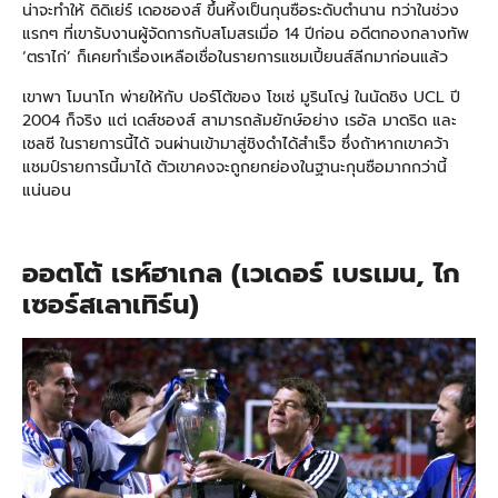
น่าจะทำให้ ดิดิเย่ร์ เดอชองส์ ขึ้นหิ้งเป็นกุนซือระดับตำนาน ทว่าในช่วง
แรกๆ ที่เขารับงานผู้จัดการกับสโมสรเมื่อ 14 ปีก่อน อดีตกองกลางทัพ
‘ตราไก่’ ก็เคยทำเรื่องเหลือเชื่อในรายการแชมเปี้ยนส์ลีกมาก่อนแล้ว
เขาพา โมนาโก พ่ายให้กับ ปอร์โต้ของ โชเซ่ มูรินโญ่ ในนัดชิง UCL ปี
2004 ก็จริง แต่ เดส์ชองส์ สามารถล้มยักษ์อย่าง เรอัล มาดริด และ
เชลซี ในรายการนี้ได้ จนผ่านเข้ามาสู่ชิงดำได้สำเร็จ ซึ่งถ้าหากเขาคว้า
แชมป์รายการนี้มาได้ ตัวเขาคงจะถูกยกย่องในฐานะกุนซือมากกว่านี้
แน่นอน
ออตโต้ เรห์ฮาเกล (เวเดอร์ เบรเมน, ไก
เซอร์สเลาเทิร์น)