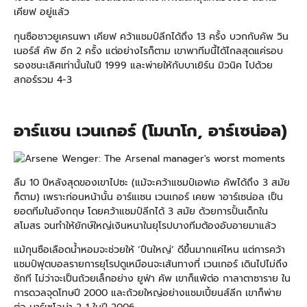
เคียฟ อยู่แล้ว
กุนซือชาวยูเครนพา เคียฟ คว้าแชมป์ลีกได้ถึง 13 ครั้ง บวกกับคัพ วิน
เนอร์ส์ คัพ อีก 2 ครั้ง แต่อย่างไรก็ตาม เขาพาทีมนี้ได้ไกลสุดแค่รอบ
รองชนะเลิศเท่านั้นในปี 1999 และพ่ายให้กับบาเยิร์น มิวนิค ไปด้วย
สกอร์รวม 4-3
อาร์แซน เวนเกอร์ (โมนาโก, อาร์เซน่อล)
ลืม 10 ปีหลังสุดของเขาไปซะ (แม้จะคว้าแชมป์เอฟเอ คัพได้ถึง 3 สมัย
ก็ตาม) เพราะก่อนหน้านั้น อาร์แเซน เวนเกอร์ เคยพ าอาร์เซน่อล เป็น
ยอดทีมในอังกฤษ โดยคว้าแชมป์ลีกได้ 3 สมัย ด้วยการปั้นเด็กใน
สโมสร จนทำให้ยักษ์ใหญ่เงินหนาในยุโรปบางทีมต้องอับอายมาแล้ว
แม้กุนซือเลือดน้ำหอมจะช่วยให้ ‘ปืนใหญ่’ ดีขึ้นมากแค่ไหน แต่การคว้า
แชมป์ฟุตบอลรายการยุโรปดูเหมือนจะเส้นทางที่ เวนเกอร์ เดินไปไม่ถึง
ซักที ไม่ว่าจะเป็นถ้วยเล็กอย่าง ยูฟ่า คัพ เขาก็แพ้ต่อ กาลาตาซาราย ใน
การดวลจุดโทษปี 2000 และถ้วยใหญ่อย่างแชมเปี้ยนส์ลีก เขาก็พ่าย