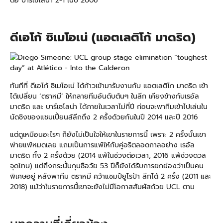
ต่อ บาร์เซโลน่า 2-1 ในปี 2006
ดีเอโก้ ซิเมโอเน่ (แอตเลติโก้ มาดริด)
ทันทีที่ ดีเอโก้ ซิเมโอเน่ ได้ก้าวเข้ามารับงานกับ แอตเลติโก มาดริด เข้า
ได้เปลี่ยน ‘ตราหมี’ ให้กลายทีมอันดับต้นๆ ในลีก เคียงข้างกับเรอัล
มาดริด และ บาร์เซโลน่า ได้ภายในเวลาไม่กี่ปี ก่อนจะพาทีมเข้าไปเล่นใน
นัดชิงของแชมเปี้ยนส์ลีกถึง 2 ครั้งด้วยกันในปี 2014 และปี 2016
แต่ดูเหมือนอะไรๆ ก็ยังไม่เป็นใจให้เขาในรายการนี้ เพราะ 2 ครั้งนั้นเขา
พ่ายแพ้หมดเลย แถมเป็นการแพ้ให้กับคู่อริตลอดกาลอย่าง เรอัล
มาดริด ทั้ง 2 ครั้งด้วย (2014 แพ้ในช่วงต่อเวลา, 2016 แพ้ช่วงดวล
จุดโทษ) แต่ถึงกระนั้นกุนซือวัย 53 ปีก็ยังได้รับการยกย่องว่าเป็นคน
พิเศษอยู่ หลังพาทีม ตราหมี คว้าแชมป์ยูโรป้า ลีกได้ 2 ครั้ง (2011 และ
2018) แม้ว่าในรายการนี้เขาจะยังไม่มีโอกาสสัมผัสถ้วย UCL ตาม