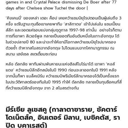
‘คิงเคนนี่’ ของเหล่า เดอะ ค็อป เคยคว้าแชมป์ยุโรปตอนเป็นผู้เล่นถึง 3
ครั้ง แต่ในฐานะกุนซือเขาเคยพาทีม ‘สาลิกาดง’ เข้าไปเล่นใน แชมเปี้ยน
ส์ลีก และจอดแค่รอบแบ่งกลุ่มฤดูกาล 1997-98 เท่านั้น อย่างไรก็ตาม
การที่เขาพา ลิเวอร์พูล กลายเป็นยอดทีมอันดับหนึ่งในเกาะอังกฤษ ได้
ในช่วงปลายปี 80 และน่าจะทำให้เขามีโอกาสคว้าแชมป์ยุโรปมาครอง
ด้วยซ้ำ ถ้าหากสโมสรจากอังกฤษ ไม่โดนแบนจากโศกนาฏกรรม ณ
สนาม เฮย์เซล สเตเดี้ยมซะก่อน
หลัง ดัลกลิช พาทีมผ่านพ้นหายนะแห่งฮิลส์โบโร่มาได้ เขาพา ‘หงส์
แดง’ คว้าแชมป์ลีกอีกสมัยในปี 1990 ก่อนจะลาออกในปี 1991 หลัง
จากนั้นก็พา แบล็คเบิร์น คว้าแชมป์พรีเมียร์ลีกมาครองได้เป็นครั้งแรก
ในประวัติศาสตร์ของทีมในปี 1995 ทำให้ ดัลกลิช กลายเป็นกุนซือคนที่สี่
ที่คว้าแชมป์ลีกอังกฤษ จาก 2 สโมสรต่างกัน
มีร์เซีย ลูเชสคู (กาลาตาซาราย, ชัคตาร์
โดเน็ตส์ค, อินเตอร์ มิลาน, เบซิคตัส, รา
ปิด บูคาเรสต์)