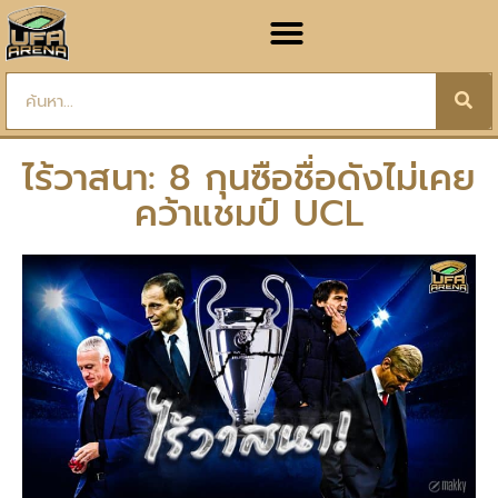
ไร้วาสนา: 8 กุนซือชื่อดังไม่เคย
คว้าแชมป์ UCL