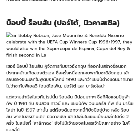
บ็อบบี้ ร็อบสัน (ปอร์โต้, นิวคาสเซิล)
เซอร์ บ็อบบี้ ร็อบสัน ผู้จัดการทีมชาวอังกฤษ ที่ออกไปสร้างชื่อนอก
ประเทศบ้านเกิดของตัวเอง ซึ่งครั้งหนึ่งเขาเคยพาทีมชาติอังกฤษ เข้า
รอบรองชนะเลิศในฟุตบอลโลกปี 1990 และคว้าแชมป์ต่างแดนมากมาย
ไม่ว่าจะกับพีเอสวี ไอนด์โอเฟ่น, ปอร์โต้ และ บาร์เซโลน่า
แต่ความสำเร็จในเวทียุโรปนั้น ร็อบสัน มีน้อยมากๆ ซึ่งก็คือแชมป์ยูฟ่า
คัพ ปี 1981 กับ อิปสวิช ทาวน์ และ แชมป์คัพ วินเนอร์ส คัพ กับ บาร์เซ
โลน่า ในปี 1997 เท่านั้น แต่เรื่องดีนอกจากนี้ก็ยังมีอยู่บ้าง หลัง ร็อบ
สัน พาสโมสรบ้านเกิด นิวคาสเซิล เข้าไปเล่นในแชมเปี้ยนส์ลีกได้ถึง 2
ครั้ง ในสมัยที่ ‘สาลิกาดง’ ยังไม่มีเจ้าของสโมสรเจ้าปัญหาอย่าง ไมค์
แอชลี่ย์