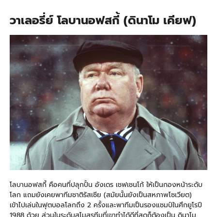
วาเลอรี่ย์ โลบานอฟสกี้ (ดินาโม เคียฟ)
โลบานอฟสกี้ คือคนที่ปลุกปั้น อังเดร เชฟเชนโก้ ให้เป็นกองหน้าระดับ
โลก แถมยังเคยพาทีมชาติรัสเซีย (สมัยนั้นยังเป็นสหภาพโซเวียต)
เข้าไปเล่นในฟุตบอลโลกถึง 2 ครั้งและพาทีมเป็นรองแชมป์ในศึกยูโรปี
1988 ด้วย ส่วนในระดับสโมสรทีมที่เขาทำได้ดีที่สุดก็ต้องเป็น ดินาโม