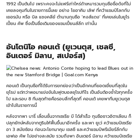
1992 เป็นต้นไป เพราะคงจะไม่แฟร์เท่าไหร่ถ้าเหมารวมกุนซือชื่อดังที่ไม่
เคยลงคุมทีมในรายการนี้เลย อย่าง โยอาคิม เลิฟ ที่คว้าแชมป์โลกกับ
เยอรมัน หรือ บิล แชงคลีย์ ตำนานกุนซือ ‘หงส์แดง’ ที่เคยเล่นในยูโร
เปี้ยน คัพ ซึ่งเป็นชื่อเดิมของแชมเปี้ยนส์ลีก เท่านั้น
อันโตนิโอ คอนเต้ (ยูเวนตุส, เชลซี,
อินเตอร์ มิลาน, สเปอร์ส)
คอนเต้ เป็นกุนซือที่ได้รับการยกย่องว่าเป็นอีกคนที่ยอดเยี่ยมที่สุดใน
ยุโรป แต่ทว่าพอมาแข่งขันในฟุตบอลยุโรปทีไร เป็นอันต้องช้ำใจทุกครั้ง
ไป และรอบ 8 ทีมสุดท้ายคือรอบลึกที่สุดที่ คอนเต้ เคยพาทีมยูเวนตุส
เข้าไปในรายการนี้
หลังจากพา บารี่ เลื่อนชั้นจากเซเรีย บี ได้สำเร็จ กุนซือชาวอิตาเลียน ก็
ปลุกยักษ์หลับจากตูรินให้ฟื้นขึ้นมาอีกครั้ง และพา ยูเว่ คว้าแชมป์เซเรีย
อา 3 สมัยซ้อน ก่อนจะโยกมาคุม เชลซี และคว้าแชมป์พรีเมียร์ลีกกับ
เอฟเอ คัพ ไปอย่างละสมัย รวมถึงพา อินเตอร์ มิลาน คว้าแชมป์เซเรีย