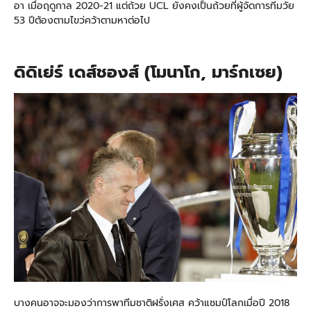
อา เมื่อฤดูกาล 2020-21 แต่ถ้วย UCL ยังคงเป็นถ้วยที่ผู้จัดการทีมวัย
53 ปีต้องตามไขว่คว้าตามหาต่อไป
ดิดิเย่ร์ เดส์ชองส์ (โมนาโก, มาร์กเซย)
บางคนอาจจะมองว่าการพาทีมชาติฝรั่งเศส คว้าแชมป์โลกเมื่อปี 2018