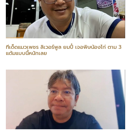
ทีเด็ดแมวเพชร ลิเวอร์พูล ยมปี๋ เจอพิษน้องไก่ ตาม 3
แต้มแบบนี้หนักเลย