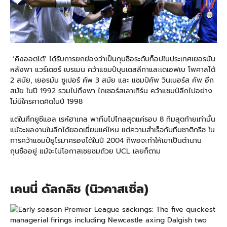
‘คิงออตโต้’ ได้รับการยกย่องว่าเป็นกุนซือระดับท็อปในประเทศเยอรมัน
หลังพา แวร์เดอร์ เบรเมน คว้าแชมป์บุนเดสลีกาและเดเอฟเบ โพคาลได้
2 สมัย, เยอรมัน ซูเปอร์ คัพ 3 สมัย และ แชมป์คัพ วินเนอร์ส คัพ อีก
สมัย ในปี 1992 รวมไปถึงพา ไกเซอร์สเลาเทิร์น คว้าแชมป์ลีกไปอย่าง
ไม่มีใครคาดคิดในปี 1998
แต่ในศึกยูซีแอล เรห์ฮาเกล พาทีมไปไกลสุดแค่รอบ 8 ทีมสุดท้ายเท่านั้น
แม้จะผลงานในลีกได้ยอดเยี่ยมแค่ไหน แต่ความสำเร็จกับทีมชาติกรีซ ใน
การคว้าแชมป์ยูโรมาครองได้ในปี 2004 ก็พอจะทำให้เขาเป็นตำนาน
กุนซืออยู่ แม้จะไม่โอกาสเชยชมถ้วย UCL เลยก็ตาม
เคนนี่ ดัลกลิช (นิวคาสเซิ่ล)