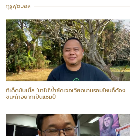
กูรูฟุตบอล
ทีเด็ดบับเบิ้ล ‘มาโน่’ย้ำชัดเจอเวียดนามรอบไหนก็ต้อง
ชนะถ้าอยากเป็นแชมป์